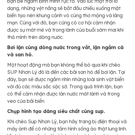
bạn bè ngắm bình minh rực rỡ. Vào lúc mặt trời ló
dạng, những vệt nắng sẽ bắt đầu chiếu xuống mặt
biển tạo nên khung cảnh vô cùng thơ mộng và lãng
mạn. Cùng với đó, bạn cũng có cơ hội cảm nhận
được sự mát mẻ và trong lành của buổi sớm mai khi
thả mình trên dòng nước.
Bơi lặn cùng dòng nước trong vắt, lặn ngắm cá
và san hô.
Một hoạt động mà bạn không thể bỏ qua khi chèo
SUP Nhơn Lý đó là đến các bãi san hô để bơi lặn. Tại
đây, bạn sẽ được ngắm nhìn những loài sinh vật biển
với đủ các màu sắc sặc sỡ. Trong quá trình lặn, bạn
có thể cảm nhận được làn nước mát lành và trong
veo của bãi biển.
Chụp hình tạo dáng siêu chất cùng sup.
Khi chèo Sup Nhơn Lý, bạn hãy trang bị điện thoại và
máy ảnh để có những tấm hình sống ảo thật lung linh.