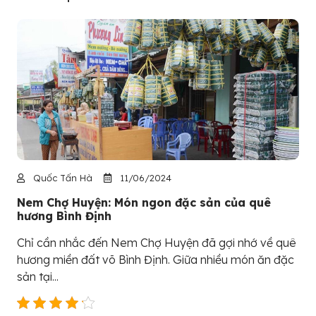
Quốc Tấn Hà
11/06/2024
Nem Chợ Huyện: Món ngon đặc sản của quê
hương Bình Định
Chỉ cần nhắc đến Nem Chợ Huyện đã gợi nhớ về quê
hương miền đất võ Bình Định. Giữa nhiều món ăn đặc
sản tại...