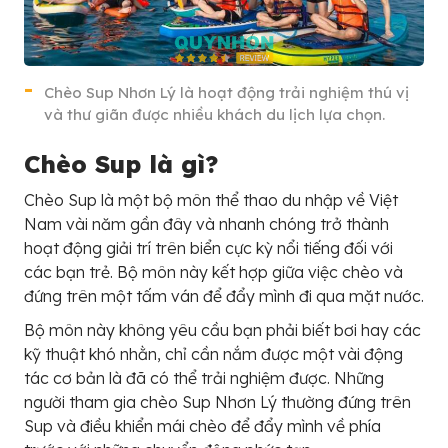
Chèo Sup Nhơn Lý là hoạt động trải nghiệm thú vị
và thư giãn được nhiều khách du lịch lựa chọn.
Chèo Sup là gì?
Chèo Sup là một bộ môn thể thao du nhập về Việt
Nam vài năm gần đây và nhanh chóng trở thành
hoạt động giải trí trên biển cực kỳ nổi tiếng đối với
các bạn trẻ. Bộ môn này kết hợp giữa việc chèo và
đứng trên một tấm ván để đẩy mình đi qua mặt nước.
Bộ môn này không yêu cầu bạn phải biết bơi hay các
kỹ thuật khó nhằn, chỉ cần nắm được một vài động
tác cơ bản là đã có thể trải nghiệm được. Những
người tham gia chèo Sup Nhơn Lý thường đứng trên
Sup và điều khiển mái chèo để đẩy mình về phía