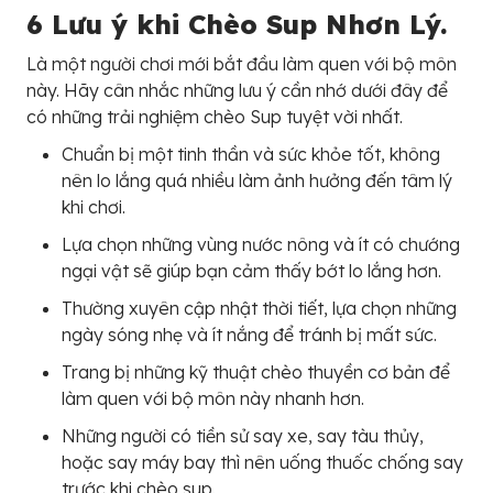
6 Lưu ý khi Chèo Sup Nhơn Lý.
Là một người chơi mới bắt đầu làm quen với bộ môn
này. Hãy cân nhắc những lưu ý cần nhớ dưới đây để
có những trải nghiệm chèo Sup tuyệt vời nhất.
Chuẩn bị một tinh thần và sức khỏe tốt, không
nên lo lắng quá nhiều làm ảnh hưởng đến tâm lý
khi chơi.
Lựa chọn những vùng nước nông và ít có chướng
ngại vật sẽ giúp bạn cảm thấy bớt lo lắng hơn.
Thường xuyên cập nhật thời tiết, lựa chọn những
ngày sóng nhẹ và ít nắng để tránh bị mất sức.
Trang bị những kỹ thuật chèo thuyền cơ bản để
làm quen với bộ môn này nhanh hơn.
Những người có tiền sử say xe, say tàu thủy,
hoặc say máy bay thì nên uống thuốc chống say
trước khi chèo sup.