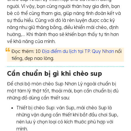
người. Vì vậy, bạn cùng người thân hay gia đình, bạn
bè có thể cùng tham gia, giúp nâng tình đoàn kết và
sự thấu hiểu. Cùng với đó là rèn luyện được các kỹ
năng như giữ thăng bằng, điều khiển mái chèo, định
hướng,… Khi thành thạo sẽ khiến bạn thấy tự tin hơn
về khả năng của mình.
Đọc thêm: 10
Địa điểm du lịch tại TP. Quy Nhơn
nổi
tiếng, đẹp nao lòng.
Cần chuẩn bị gì khi chèo sup
Để chơi bộ môn chèo Sup Nhơn Lý ngoài chuẩn bị
một tâm lý thật tốt, thoải mái, bạn cần chuẩn bị đủ
những đồ dùng cần thiết sau:
Thiết bị chèo Sup: ván Sup, mái chèo Sup là
những vận dụng cần thiết khi bắt đầu chơi Sup,
nên lưu ý chọn loại có kích thước phù hợp với
mình.