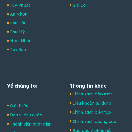
Tuy Phước
Gia Lai
An Nhơn
Phù Cát
Phù Mỹ
Hoài Nhơn
Tây Sơn
Về chúng tôi
Thông tin khác
Chính sách bảo mật
Điều khoản sử dụng
Giới thiệu
Chính sách biên tập
Đơn vị chủ quản
Chính sách quảng cáo
Thành viên phát triển
Báo cáo / phản hồi