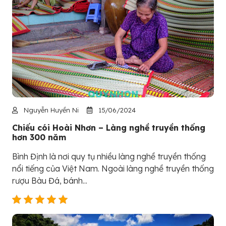
Nguyễn Huyền Ni
15/06/2024
Chiếu cói Hoài Nhơn – Làng nghề truyền thống
hơn 300 năm
Bình Định là nơi quy tụ nhiều làng nghề truyền thống
nổi tiếng của Việt Nam. Ngoài làng nghề truyền thống
rượu Bàu Đá, bánh...