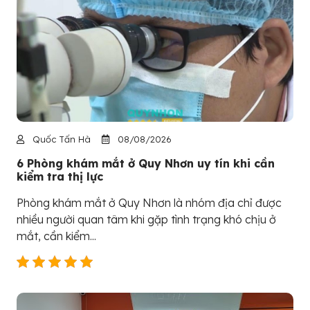
Quốc Tấn Hà
08/08/2026
6 Phòng khám mắt ở Quy Nhơn uy tín khi cần
kiểm tra thị lực
Phòng khám mắt ở Quy Nhơn là nhóm địa chỉ được
nhiều người quan tâm khi gặp tình trạng khó chịu ở
mắt, cần kiểm...