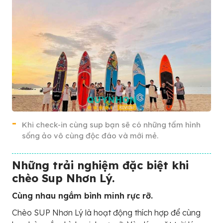
Khi check-in cùng sup bạn sẽ có những tấm hình
sống ảo vô cùng độc đáo và mới mẻ.
Những trải nghiệm đặc biệt khi
chèo Sup Nhơn Lý.
Cùng nhau ngắm bình minh rực rỡ.
Chèo SUP Nhơn Lý là hoạt động thích hợp để cùng