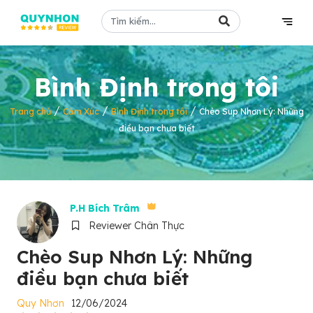
Bình Định trong tôi
/
/
/
Trang chủ
Cảm Xúc
Bình Định trong tôi
Chèo Sup Nhơn Lý: Những
điều bạn chưa biết
P.H Bích Trâm
Reviewer Chân Thực
Chèo Sup Nhơn Lý: Những
điều bạn chưa biết
Quy Nhơn
12/06/2024