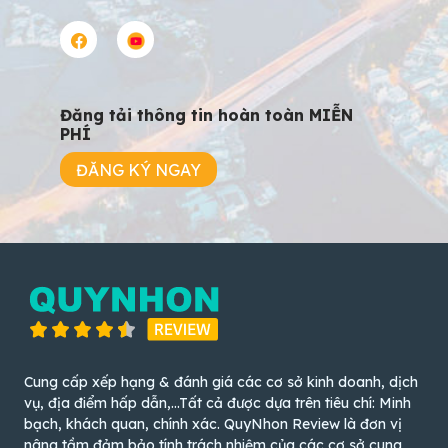
Đăng tải thông tin hoàn toàn MIỄN
PHÍ
ĐĂNG KÝ NGAY
Cung cấp xếp hạng & đánh giá các cơ sở kinh doanh, dịch
vụ, địa điểm hấp dẫn,...Tất cả được dựa trên tiêu chí: Minh
bạch, khách quan, chính xác. QuyNhon Review là đơn vị
nâng tầm đảm bảo tính trách nhiệm của các cơ sở cung