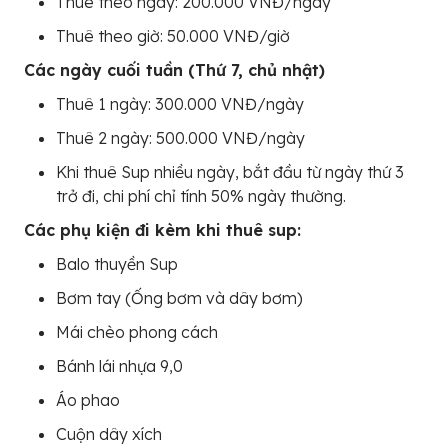
Thuê theo ngày: 200.000 VNĐ/ngày
Thuê theo giờ: 50.000 VNĐ/giờ
Các ngày cuối tuần (Thứ 7, chủ nhật)
Thuê 1 ngày: 300.000 VNĐ/ngày
Thuê 2 ngày: 500.000 VNĐ/ngày
Khi thuê Sup nhiều ngày, bắt đầu từ ngày thứ 3
trở đi, chi phí chỉ tính 50% ngày thường.
Các phụ kiện đi kèm khi thuê sup:
Balo thuyền Sup
Bơm tay (Ống bơm và dây bơm)
Mái chèo phong cách
Bánh lái nhựa 9,0
Áo phao
Cuộn dây xích