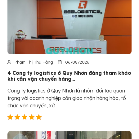
Phạm Thị Thu Hằng
06/08/2026
4 Công ty logistics ở Quy Nhơn đáng tham khảo
khi cần vận chuyển hàng...
Công ty logistics ở Quy Nhơn là nhóm đối tác quan
trọng với doanh nghiệp cần giao nhận hàng hóa, tổ
chức vận chuyển, xử...