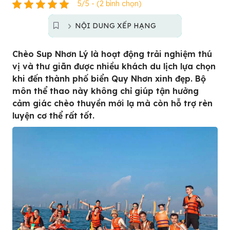
5/5 - (2 bình chọn)
NỘI DUNG XẾP HẠNG
Chèo Sup Nhơn Lý là hoạt động trải nghiệm thú
vị và thư giãn được nhiều khách du lịch lựa chọn
khi đến thành phố biển Quy Nhơn xinh đẹp. Bộ
môn thể thao này không chỉ giúp tận hưởng
cảm giác chèo thuyền mới lạ mà còn hỗ trợ rèn
luyện cơ thể rất tốt.