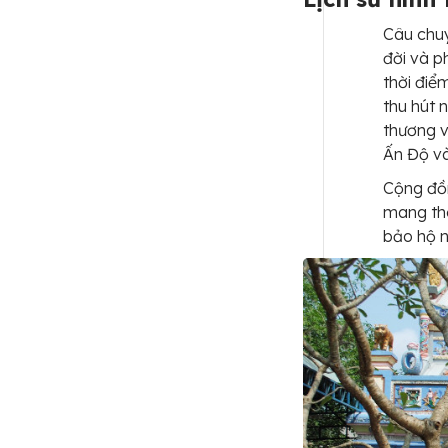
Câu chuy
đời và p
thời điể
thu hút 
thương v
Ấn Độ và
Cộng đồn
mang the
bảo hộ n