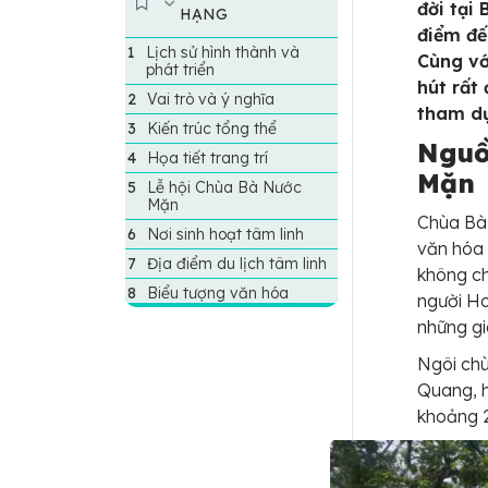
trang chỉ chút
đời tại
HẠNG
nắng hồng trên
điểm đế
Lịch sử hình thành và
vai...
Cùng vớ
phát triển
hút rất
Vai trò và ý nghĩa
tham dự
Kiến trúc tổng thể
Nguồ
Họa tiết trang trí
Mặn
Lễ hội Chùa Bà Nước
Mặn
Chùa Bà 
Nơi sinh hoạt tâm linh
văn hóa 
Địa điểm du lịch tâm linh
không ch
Biểu tượng văn hóa
người Ho
những gi
Ngôi chù
Quang, 
khoảng 