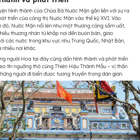
ện hình thành của Chùa Bà Nước Mặn gắn liền với sự ra
hát triển của cảng thị Nước Mặn vào thế kỷ XVI. Vào
m đó, Nước Mặn nổi lên như một thương cảng sầm uất,
nhiều thương nhân từ khắp nơi đến buôn bán, giao
ới các nước trong khu vực như Trung Quốc, Nhật Bản,
 nhiều nơi khác.
g người Hoa tại đây cũng dần hình thành và phát triển
o tín ngưỡng thờ cúng Thiên Hậu Thánh Mẫu – vị thần
hững người đi biển được tương truyền trong dân gian.