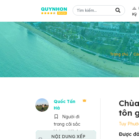
Ký
/
Trang chủ
Cả
Chùa
Quốc Tấn
Hà
tôn 
Người đi
Tuy Phướ
trong cõi sắc
không. Hành
Được đá
NỘI DUNG XẾP