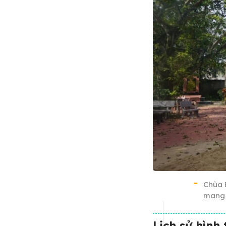
Chùa 
mang g
Lịch sử hình