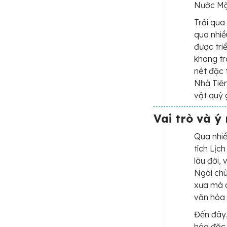
Nước Mặ
Trải qua
qua nhiề
được tri
khang tr
nét đặc 
Nhà Tiên
vật quý 
Vai trò và ý
Qua nhiề
tích Lịc
lâu đời,
Ngôi chù
xưa mà c
văn hóa 
Đến đây
hóa đặc 