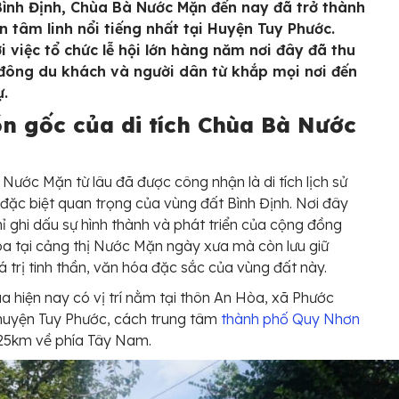
 Bình Định, Chùa Bà Nước Mặn đến nay đã trở thành
n tâm linh nổi tiếng nhất tại Huyện Tuy Phước.
i việc tổ chức lễ hội lớn hàng năm nơi đây đã thu
 đông du khách và người dân từ khắp mọi nơi đến
.
n gốc của di tích Chùa Bà Nước
Nước Mặn từ lâu đã được công nhận là di tích lịch sử
đặc biệt quan trọng của vùng đất Bình Định. Nơi đây
ỉ ghi dấu sự hình thành và phát triển của cộng đồng
a tại cảng thị Nước Mặn ngày xưa mà còn lưu giữ
á trị tinh thần, văn hóa đặc sắc của vùng đất này.
a hiện nay có vị trí nằm tại thôn An Hòa, xã Phước
huyện Tuy Phước, cách trung tâm
thành phố Quy Nhơn
25km về phía Tây Nam.