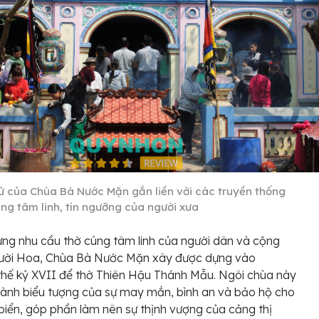
sử của Chùa Bà Nước Mặn gắn liền với các truyền thống
úng tâm linh, tín ngưỡng của người xưa
ng nhu cầu thờ cúng tâm linh của người dân và cộng
ười Hoa, Chùa Bà Nước Mặn xây được dựng vào
hế kỷ XVII để thờ Thiên Hậu Thánh Mẫu. Ngôi chùa này
hành biểu tượng của sự may mắn, bình an và bảo hộ cho
 biển, góp phần làm nên sự thịnh vượng của cảng thị