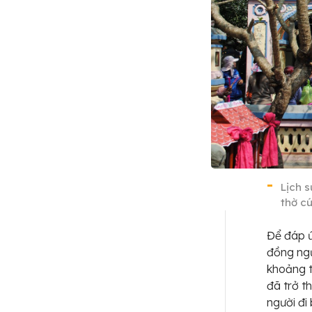
Lịch 
thờ c
Để đáp ứ
đồng ng
khoảng t
đã trở t
người đi