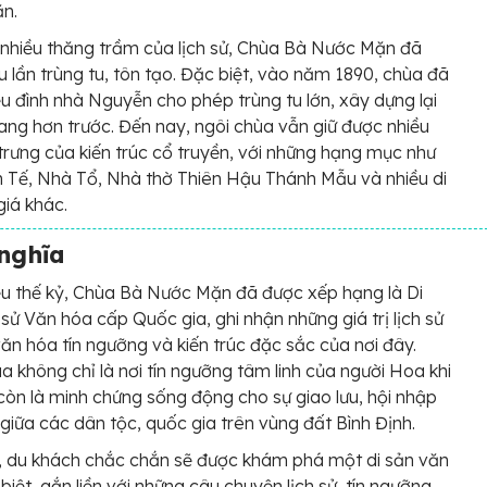
n.
 nhiều thăng trầm của lịch sử, Chùa Bà Nước Mặn đã
u lần trùng tu, tôn tạo. Đặc biệt, vào năm 1890, chùa đã
ều đình nhà Nguyễn cho phép trùng tu lớn, xây dựng lại
ang hơn trước. Đến nay, ngôi chùa vẫn giữ được nhiều
trưng của kiến trúc cổ truyền, với những hạng mục như
 Tế, Nhà Tổ, Nhà thờ Thiên Hậu Thánh Mẫu và nhiều di
giá khác.
 nghĩa
u thế kỷ, Chùa Bà Nước Mặn đã được xếp hạng là Di
h sử Văn hóa cấp Quốc gia, ghi nhận những giá trị lịch sử
 văn hóa tín ngưỡng và kiến trúc đặc sắc của nơi đây.
a không chỉ là nơi tín ngưỡng tâm linh của người Hoa khi
òn là minh chứng sống động cho sự giao lưu, hội nhập
giữa các dân tộc, quốc gia trên vùng đất Bình Định.
, du khách chắc chắn sẽ được khám phá một di sản văn
biệt, gắn liền với những câu chuyện lịch sử, tín ngưỡng