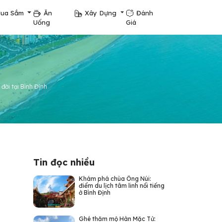
ua Sắm
Ăn
Xây Dựng
Đánh
Uống
Giá
 đời tại Bình Định
Tin đọc nhiều
Khám phá chùa Ông Núi:
điểm du lịch tâm linh nổi tiếng
ở Bình Định
Ghé thăm mộ Hàn Mặc Tử: