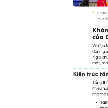
Chùa 
văn h
Khám
của 
Vẻ đẹp 
đánh giá
Ngôi ch
mát, man
Kiến trúc tổ
Tổng thể
nhiều hạ
nhà thờ 
Tam