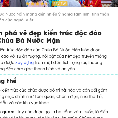
Bà Nước Mặn mang đến nhiều ý nghĩa tâm linh, tinh thần
óa của người Việt
 phá vẻ đẹp kiến trúc độc đáo
Chùa Bà Nước Mặn
kiến trúc độc đáo của Chùa Bà Nước Mặn luôn được
 cao với sự ấn tượng, nổi bật của nét đẹp truyền thống.
ùa được
xây dựng
trên một diện tích rộng rãi, thoáng
g đến cảm giác thanh bình và an yên.
ng thể
 kiến trúc của chùa được bố trí hài hòa và cân đối gồm
ng mục chính như Tam quan, Chánh điện, nhà thờ Tổ,
Mẫu và các khu vực khác.
 quan:
Hay còn được gọi là ba cổng vòm cuốn, là điểm