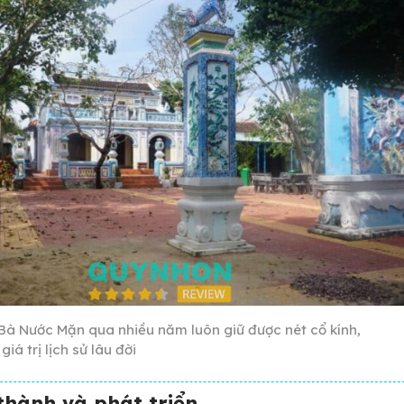
Bà Nước Mặn qua nhiều năm luôn giữ được nét cổ kính,
iá trị lịch sử lâu đời
 thành và phát triển