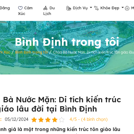
Đăng
Cảm
Du
Dịch Vụ
Khỏe Đẹp
M
Xúc
Lịch
Bình Định trong tôi
/
/
m Xúc
Bình Định trong tôi
Chùa Bà Nước Mặn: Di tích kiến trúc tôn giáo lâu
 Bà Nước Mặn: Di tích kiến trúc
giáo lâu đời tại Bình Định
c
05/12/2024
4/5 - (4 bình chọn)
nh giá là một trong những kiến trúc tôn giáo lâu