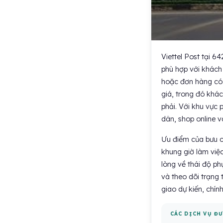
Viettel Post tại 6
phù hợp với khách
hoặc đơn hàng có n
giá, trong đó khá
phải. Với khu vực
dân, shop online v
Ưu điểm của bưu c
khung giờ làm việc
lòng về thái độ ph
và theo dõi trạng 
giao dự kiến, chín
CÁC DỊCH VỤ ĐƯ