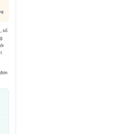
ng
, số
ng
ời
í
 đơn