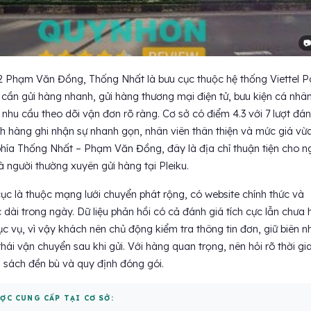
📷
42 Phạm Văn Đồng, Thống Nhất là bưu cục thuộc hệ thống Viettel P
 cần gửi hàng nhanh, gửi hàng thương mại điện tử, bưu kiện cá nhâ
hu cầu theo dõi vận đơn rõ ràng. Cơ sở có điểm 4.3 với 7 lượt đá
ch hàng ghi nhận sự nhanh gọn, nhân viên thân thiện và mức giá vừ
 phía Thống Nhất – Phạm Văn Đồng, đây là địa chỉ thuận tiện cho n
à người thường xuyên gửi hàng tại Pleiku.
ục là thuộc mạng lưới chuyển phát rộng, có website chính thức và
 dài trong ngày. Dữ liệu phản hồi có cả đánh giá tích cực lẫn chưa 
ục vụ, vì vậy khách nên chủ động kiểm tra thông tin đơn, giữ biên n
thái vận chuyển sau khi gửi. Với hàng quan trọng, nên hỏi rõ thời gi
h sách đền bù và quy định đóng gói.
ỢC CUNG CẤP TẠI CƠ SỞ: