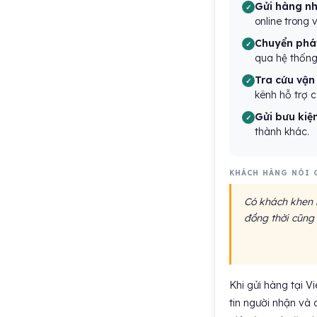
Gửi hàng n
online trong v
Chuyển phá
qua hệ thống 
Tra cứu vận
kênh hỗ trợ c
Gửi bưu kiện
thành khác.
KHÁCH HÀNG NÓI 
Có khách khen n
đồng thời cũng 
Khi gửi hàng tại 
tin người nhận và 