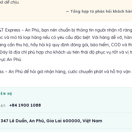
á dễ chịu.
— Tổng hợp từ phản hồi khách hà
&T Express – An Phú, bạn nên chuẩn bị thông tin người nhận rõ ràng
ác và mô tả loại hàng nếu có yêu cầu đặc biệt. Với hàng dễ vỡ, hà
àng cần thu hộ, hãy hỏi kỹ quy định đóng gói, bảo hiểm, COD và th
Đây là địa chỉ phù hợp cho khách ưu tiên thái độ phục vụ tốt và vị tr
 vực An Phú.
ss – An Phú để hỏi giờ nhận hàng, cước chuyển phát và hỗ trợ vận
IÊN HỆ
+84 1900 1088
OẠI:
347 Lê Duẩn, An Phú, Gia Lai 600000, Việt Nam