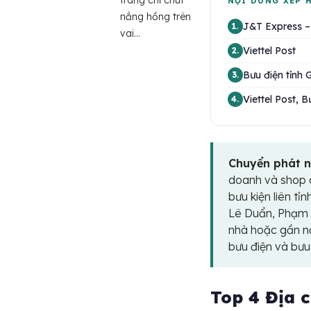
trang chỉ chút
NỘI DUNG XẾP 
nắng hồng trên
J&T Express –
1.
vai...
Viettel Post
2.
Bưu điện tỉnh 
3.
Viettel Post, 
4.
Chuyển phát n
doanh và shop o
bưu kiện liên tỉ
Lê Duẩn, Phạm 
nhà hoặc gần nơ
bưu điện và bưu
Top 4 Địa c