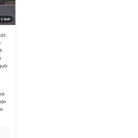
 1 ảnh
ost,
n
nh
a
gười
hài
hận
an