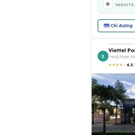
🌐
WEBSITE
🗺 Chỉ đường
Viettel Po
2
642 Phạm Văn
4.3
★★★★☆
/