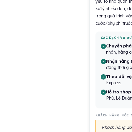
yếu tố khá quan tr
xử lý nhiều đơn, đố
trong quá trình v
cước/phụ phí trước
CÁC DỊCH VỤ ĐƯ
Chuyển phát 
nhân, hàng o
Nhận hàng t
động thời gia
Theo dõi vậ
Express.
Hỗ trợ shop 
Phú, Lê Duẩn
KHÁCH HÀNG NÓI 
Khách hàng đánh