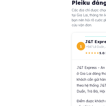
Pleiku đán
Các địa chỉ được chọn
tại Gia Lai, thông tin
bạn nên hỏi rõ cước p
cứu vận đơn.
J&T Expre
1
347 Lê Duẩn,
5.0
★★★★★
/
J&T Express – An 
ở Gia Lai đáng tha
khách cần gửi hàng
theo hệ thống J&T.
Duẩn, Trà Bá, Hội
Điểm được khách nh