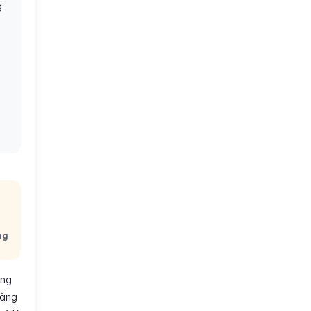
g
ng
ông
hàng