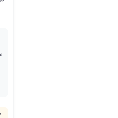
cần
h
hủ
n