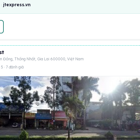
jtexpress.vn
:
st
 Đồng, Thống Nhất, Gia Lai 600000, Việt Nam
 5 · 7 đánh giá