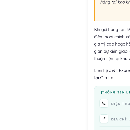
hàng tại kho kh
Khi gửi hàng tại J
điện thoại chính x
giá trị cao hoặc h
gian dự kiến giao. 
thuận tiện tại khu
Liên hệ J&T Expre
tại Gia Lai.
THÔNG TIN L
📞
ĐIỆN TH
📍
ĐỊA CHỈ: