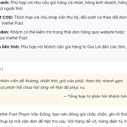
hanh:
Phù hợp với nhu cầu gửi hàng cá nhân, hàng kinh doanh, hàn
à ngoài tỉnh.
t COD:
Thích hợp với chủ shop cần thu hộ, đối soát và theo dõi đơn
Viettel Post.
 đơn:
Khách có thể kiểm tra trạng thái đơn hàng qua website hoặc
ủa Viettel Post.
 liên tỉnh:
Phù hợp với khách cần gửi hàng từ Gia Lai đến các tỉnh,
GÌ
hân viên dễ thương, nhiệt tình, giá vừa phải, thao tác nhanh gọn;
có phản hồi chưa hài lòng về thái độ phục vụ.
— Tổng hợp từ phản hồi khách hà
Viettel Post Phạm Văn Đồng, bạn nên đóng gói chắc chắn, ghi rõ th
chụp lại mã vận đơn để tiện tra cứu. Với hàng dễ vỡ, hàng điện tử, 