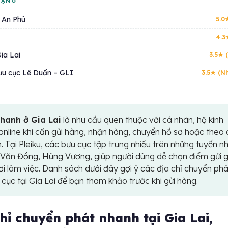
HẠNG
 An Phú
5.0
4.3
Gia Lai
3.5★ 
Bưu cục Lê Duẩn – GLI
3.5★ (Nh
hanh ở Gia Lai
là nhu cầu quen thuộc với cá nhân, hộ kinh
nline khi cần gửi hàng, nhận hàng, chuyển hồ sơ hoặc theo 
nh. Tại Pleiku, các bưu cục tập trung nhiều trên những tuyến n
Văn Đồng, Hùng Vương, giúp người dùng dễ chọn điểm gửi 
i làm việc. Danh sách dưới đây gợi ý các địa chỉ chuyển phá
 cục tại Gia Lai để bạn tham khảo trước khi gửi hàng.
hỉ chuyển phát nhanh tại Gia Lai,