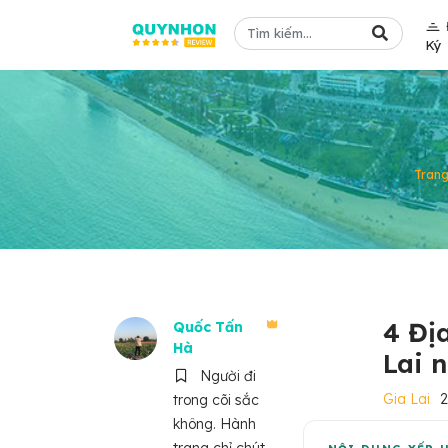
Ký
Trang
4 Đị
Quốc Tấn
Hà
Lai 
Người đi
Gia Lai
trong cõi sắc
không. Hành