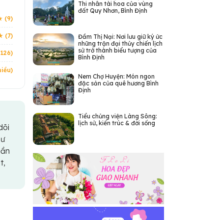
Thi nhân tài hoa của vùng
đất Quy Nhơn, Bình Định
★ (9)
★ (7)
Đầm Thị Nại: Nơi lưu giữ ký ức
những trận đại thủy chiến lịch
sử trở thành biểu tượng của
(126)
Bình Định
iều)
Nem Chợ Huyện: Món ngon
đặc sản của quê hương Bình
Định
Tiểu chủng viện Làng Sông:
lịch sử, kiến trúc & đời sống
dõi
hư
gần
t,