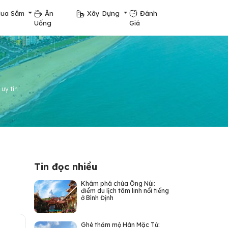
ua Sắm
Ăn
Xây Dựng
Đánh
Uống
Giá
 uy tín
Tin đọc nhiều
Khám phá chùa Ông Núi:
điểm du lịch tâm linh nổi tiếng
ở Bình Định
Ghé thăm mộ Hàn Mặc Tử: