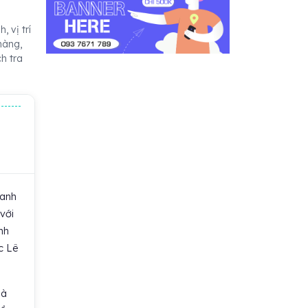
 vị trí
hàng,
h tra
hanh
với
nh
c Lê
là