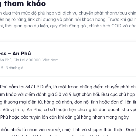
g tham khảo
 dựa trên mức độ phù hợp với dịch vụ chuyển phát nhanh/bưu chính,
 liên hệ rõ ràng, link chỉ đường và phản hồi khách hàng. Trước khi gửi 
hí, thời gian giao dự kiến, quy định đóng gói, chính sách COD và các
ss – An Phú
 An Phú, Gia Lai 600000, Việt Nam
 5 · 9 đánh giá
Phú nằm tại 347 Lê Duẩn, là một trong những điểm chuyển phát n
m khảo với điểm đánh giá 5.0 và 9 lượt phản hồi. Bưu cục phù hợp 
 thương mại điện tử, hàng cá nhân, đơn nội tỉnh hoặc đơn đi liên tỉ
 Với vị trí tại An Phú, cơ sở thuận tiện cho người dân quanh khu vự
 Phú hoặc các tuyến lân cận khi cần gửi hàng nhanh trong ngày.
ắc nhiều là nhân viên vui vẻ, nhiệt tình và shipper thân thiện. Đây 