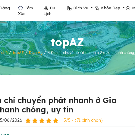
Đăng
Cảm
Du
Dịch Vụ
Khỏe Đẹp
M
Xúc
Lịch
topAZ
/
/
/
 chủ
topAZ
Dịch Vụ
4 Địa chỉ chuyển phát nhanh ở Gia Lai nhanh chóng,
a chỉ chuyển phát nhanh ở Gia
nhanh chóng, uy tín
25/06/2026
5/5 - (71 bình chọn)