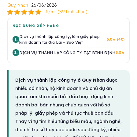
Quy Nhơn
26/06/2026
5/5 - (89 bình chọn)
NỘI DUNG XẾP HẠNG
Dịch vụ thành lập công ty, làm giấy phép
1.
5.0★ (40)
kinh doanh tại Gia Lai – Sao Việt
DỊCH VỤ THÀNH LẬP CÔNG TY TẠI BÌNH ĐỊNH
2.
5.0★
Dịch vụ thành lập công ty ở Quy Nhơn
được
nhiều cá nhân, hộ kinh doanh và chủ dự án
quan tâm khi muốn bắt đầu hoạt động kinh
doanh bài bản nhưng chưa quen với hồ sơ
pháp lý, giấy phép và thủ tục thuế ban đầu.
Thay vì tự tìm hiểu từng biểu mẫu, ngành nghề,
địa chỉ trụ sở hay các bước sau đăng ký, nhiều