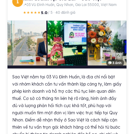
1
03 Vũ Đình Huấn, Quy Nhơn, Gia Lai 55000, Việt Nam
5.0
★★★★★
/ 5 · 40 đánh giá
📷 3 ảnh
Sao Việt nằm tại 03 Vũ Đình Huấn, là địa chỉ nổi bật
với nhóm khách cần tư vấn thành lập công ty, làm giấy
phép kinh doanh và hỗ trợ các thủ tục liên quan đến
thuế. Cơ sở có thông tin liên hệ rõ ràng, hình ảnh đầy
đủ và lượng phản hồi tích cực khá tốt, phù hợp với
người muốn tìm một đơn vị làm việc trực tiếp tại Quy
Nhơn. Điểm dễ nhận thấy ở Sao Việt là cách tiếp cận
thiên về tư vấn trọn gói: khách hàng có thể hỏi từ bước