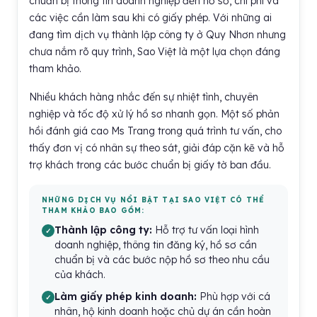
chuẩn bị thông tin doanh nghiệp đến hồ sơ, chi phí và
các việc cần làm sau khi có giấy phép. Với những ai
đang tìm dịch vụ thành lập công ty ở Quy Nhơn nhưng
chưa nắm rõ quy trình, Sao Việt là một lựa chọn đáng
tham khảo.
Nhiều khách hàng nhắc đến sự nhiệt tình, chuyên
nghiệp và tốc độ xử lý hồ sơ nhanh gọn. Một số phản
hồi đánh giá cao Ms Trang trong quá trình tư vấn, cho
thấy đơn vị có nhân sự theo sát, giải đáp cặn kẽ và hỗ
trợ khách trong các bước chuẩn bị giấy tờ ban đầu.
NHỮNG DỊCH VỤ NỔI BẬT TẠI SAO VIỆT CÓ THỂ
THAM KHẢO BAO GỒM:
Thành lập công ty:
Hỗ trợ tư vấn loại hình
doanh nghiệp, thông tin đăng ký, hồ sơ cần
chuẩn bị và các bước nộp hồ sơ theo nhu cầu
của khách.
Làm giấy phép kinh doanh:
Phù hợp với cá
nhân, hộ kinh doanh hoặc chủ dự án cần hoàn