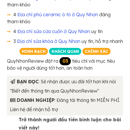
tham khảo
4
Địa chỉ phủ ceramic ô tô ở Quy Nhơn
đáng
tham khảo
4
Địa chỉ sửa cửa cuốn ở Quy Nhơn
uy tín
3
Địa chỉ sửa khóa ở Quy Nhơn
uy tín, hỗ trợ nhanh
MINH BẠCH
KHÁCH QUAN
CHÍNH XÁC
QuyNhonReview đặt ra
03
tiêu chí với mục tiêu
bảo vệ người dùng tốt hơn, an toàn hơn
BẠN ĐỌC
: Sẽ nhận được ưu đãi tốt hơn khi nói
"Biết đến thông tin qua QuyNhonReview"
DOANH NGHIỆP
: Đăng tải thông tin MIỄN PHÍ.
Liên hệ để nhận hỗ trợ
Trở thành người đầu tiên bình luận cho bài
viết này!