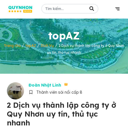
topAZ
/
/
/
Trang chủ
topAZ
Dịch Vụ
2 Dịch vụ thành lập công ty ở Quy Nhơn
uy tín, thủ tục nhanh
Đoàn Nhật Linh
Thành viên sôi nổi cấp 8
2 Dịch vụ thành lập công ty ở
Quy Nhơn uy tín, thủ tục
nhanh