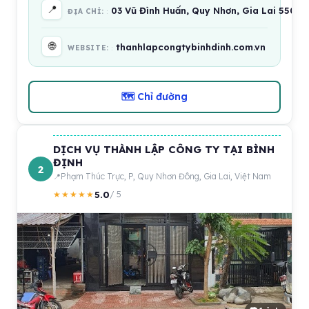
📍
03 Vũ Đình Huấn, Quy Nhơn, Gia Lai 55000
ĐỊA CHỈ:
🌐
thanhlapcongtybinhdinh.com.vn
WEBSITE:
🗺 Chỉ đường
DỊCH VỤ THÀNH LẬP CÔNG TY TẠI BÌNH
ĐỊNH
2
Phạm Thúc Trực, P, Quy Nhơn Đông, Gia Lai, Việt Nam
5.0
★★★★★
/ 5