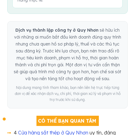
hàng thực tế.
Dịch vụ thành lập công ty ở Quy Nhơn
sẽ hữu ích
với những ai muốn bắt đầu kinh doanh đúng quy trình
nhưng chưa quen hồ sơ pháp lý, thuế và các thủ tục
sau đăng ký. Trước khi lựa chọn, bạn nên trao đổi rõ
mục tiêu kinh doanh, phạm vi hỗ trợ, thời gian hoàn
thành và chi phí trọn gói. Một đơn vị tư vấn cẩn thận
sẽ giúp quá trình mở công ty gọn hơn, hạn chế sai sót
và tạo nền tảng tốt cho hoạt động về sau.
Nội dung mang tính tham khảo, bạn nên liên hệ trực tiếp từng
đơn vị để xác nhận dịch vụ, chi phí, thời gian xử lý và phạm vi hỗ
trợ trước khi sử dụng.
CÓ THỂ BẠN QUAN TÂM
4
Cửa hàng sắt thép ở Quy Nhơn
uy tín, đáng