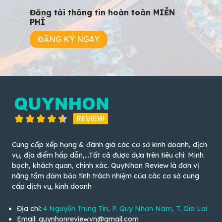
Đăng tải thông tin hoàn toàn MIỄN
PHÍ
ĐĂNG KÝ NGAY
Cung cấp xếp hạng & đánh giá các cơ sở kinh doanh, dịch
vụ, địa điểm hấp dẫn,...Tất cả được dựa trên tiêu chí: Minh
bạch, khách quan, chính xác. QuyNhon Review là đơn vị
nâng tầm đảm bảo tính trách nhiệm của các cơ sở cung
cấp dịch vụ, kinh doanh
Địa chỉ:
4 Nguyễn Trung Tín, P. Quy Nhơn Nam, T. Gia Lai
Email: quynhonreview.vn@gmail.com