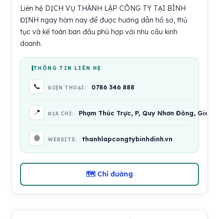
Liên hệ DỊCH VỤ THÀNH LẬP CÔNG TY TẠI BÌNH
ĐỊNH ngay hôm nay để được hướng dẫn hồ sơ, thủ
tục và kế toán ban đầu phù hợp với nhu cầu kinh
doanh.
THÔNG TIN LIÊN HỆ
📞
0786 346 888
ĐIỆN THOẠI:
📍
Phạm Thúc Trực, P, Quy Nhơn Đông, Gia La
ĐỊA CHỈ:
🌐
thanhlapcongtybinhdinh.vn
WEBSITE:
🗺 Chỉ đường