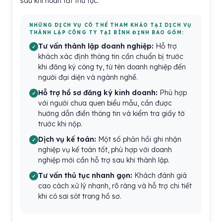
sau khi hoàn tất thủ tục.
NHỮNG DỊCH VỤ CÓ THỂ THAM KHẢO TẠI DỊCH VỤ
THÀNH LẬP CÔNG TY TẠI BÌNH ĐỊNH BAO GỒM:
Tư vấn thành lập doanh nghiệp:
Hỗ trợ
khách xác định thông tin cần chuẩn bị trước
khi đăng ký công ty, từ tên doanh nghiệp đến
người đại diện và ngành nghề.
Hỗ trợ hồ sơ đăng ký kinh doanh:
Phù hợp
với người chưa quen biểu mẫu, cần được
hướng dẫn điền thông tin và kiểm tra giấy tờ
trước khi nộp.
Dịch vụ kế toán:
Một số phản hồi ghi nhận
nghiệp vụ kế toán tốt, phù hợp với doanh
nghiệp mới cần hỗ trợ sau khi thành lập.
Tư vấn thủ tục nhanh gọn:
Khách đánh giá
cao cách xử lý nhanh, rõ ràng và hỗ trợ chi tiết
khi có sai sót trong hồ sơ.