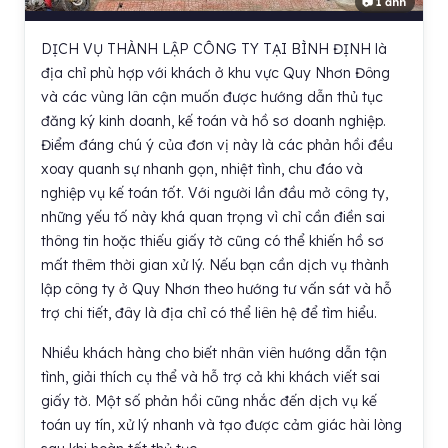
📷 1 ảnh
DỊCH VỤ THÀNH LẬP CÔNG TY TẠI BÌNH ĐỊNH là
địa chỉ phù hợp với khách ở khu vực Quy Nhơn Đông
và các vùng lân cận muốn được hướng dẫn thủ tục
đăng ký kinh doanh, kế toán và hồ sơ doanh nghiệp.
Điểm đáng chú ý của đơn vị này là các phản hồi đều
xoay quanh sự nhanh gọn, nhiệt tình, chu đáo và
nghiệp vụ kế toán tốt. Với người lần đầu mở công ty,
những yếu tố này khá quan trọng vì chỉ cần điền sai
thông tin hoặc thiếu giấy tờ cũng có thể khiến hồ sơ
mất thêm thời gian xử lý. Nếu bạn cần dịch vụ thành
lập công ty ở Quy Nhơn theo hướng tư vấn sát và hỗ
trợ chi tiết, đây là địa chỉ có thể liên hệ để tìm hiểu.
Nhiều khách hàng cho biết nhân viên hướng dẫn tận
tình, giải thích cụ thể và hỗ trợ cả khi khách viết sai
giấy tờ. Một số phản hồi cũng nhắc đến dịch vụ kế
toán uy tín, xử lý nhanh và tạo được cảm giác hài lòng