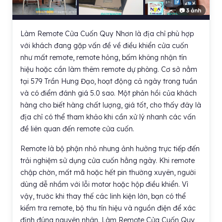
📷 3 ảnh
Làm Remote Cửa Cuốn Quy Nhơn là địa chỉ phù hợp
với khách đang gặp vấn đề về điều khiển cửa cuốn
như mất remote, remote hỏng, bấm không nhận tín
hiệu hoặc cần làm thêm remote dự phòng. Cơ sở nằm
tại 579 Trần Hưng Đạo, hoạt động cả ngày trong tuần
và có điểm đánh giá 5.0 sao. Một phản hồi của khách
hàng cho biết hàng chất lượng, giá tốt, cho thấy đây là
địa chỉ có thể tham khảo khi cần xử lý nhanh các vấn
đề liên quan đến remote cửa cuốn.
Remote là bộ phận nhỏ nhưng ảnh hưởng trực tiếp đến
trải nghiệm sử dụng cửa cuốn hằng ngày. Khi remote
chập chờn, mất mã hoặc hết pin thường xuyên, người
dùng dễ nhầm với lỗi motor hoặc hộp điều khiển. Vì
vậy, trước khi thay thế các linh kiện lớn, bạn có thể
kiểm tra remote, bộ thu tín hiệu và nguồn điện để xác
định đúng nguyên nhân. Làm Remote Cửa Cuốn Quy