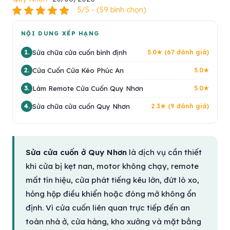
5/5 - (59 bình chọn)
NỘI DUNG XẾP HẠNG
Sửa chữa cửa cuốn bình định
1.
5.0★ (67 đánh giá)
Cửa Cuốn Cửa Kéo Phúc An
2.
5.0★
Làm Remote Cửa Cuốn Quy Nhơn
3.
5.0★
Sửa chữa cửa cuốn Quy Nhơn
4.
2.3★ (9 đánh giá)
Sửa cửa cuốn ở Quy Nhơn
là dịch vụ cần thiết
khi cửa bị kẹt nan, motor không chạy, remote
mất tín hiệu, cửa phát tiếng kêu lớn, đứt lò xo,
hỏng hộp điều khiển hoặc đóng mở không ổn
định. Vì cửa cuốn liên quan trực tiếp đến an
toàn nhà ở, cửa hàng, kho xưởng và mặt bằng