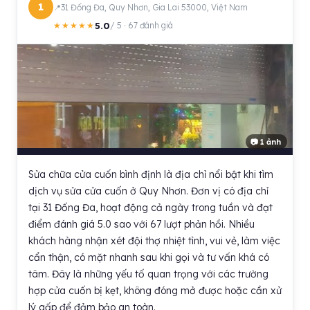
1
31 Đống Đa, Quy Nhơn, Gia Lai 53000, Việt Nam
5.0
★★★★★
/ 5 · 67 đánh giá
📷 1 ảnh
Sửa chữa cửa cuốn bình định là địa chỉ nổi bật khi tìm
dịch vụ sửa cửa cuốn ở Quy Nhơn. Đơn vị có địa chỉ
tại 31 Đống Đa, hoạt động cả ngày trong tuần và đạt
điểm đánh giá 5.0 sao với 67 lượt phản hồi. Nhiều
khách hàng nhận xét đội thợ nhiệt tình, vui vẻ, làm việc
cẩn thận, có mặt nhanh sau khi gọi và tư vấn khá có
tâm. Đây là những yếu tố quan trọng với các trường
hợp cửa cuốn bị kẹt, không đóng mở được hoặc cần xử
lý gấp để đảm bảo an toàn.