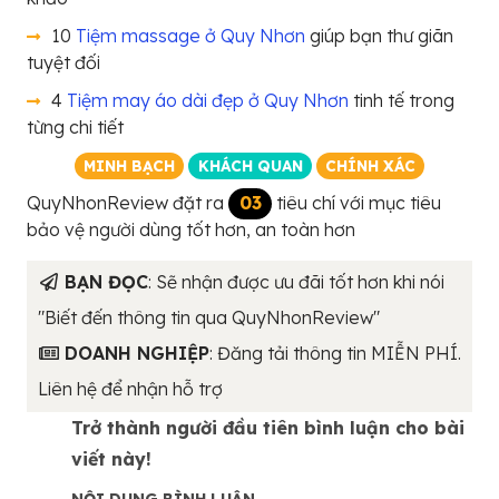
10
Tiệm massage ở Quy Nhơn
giúp bạn thư giãn
tuyệt đối
4
Tiệm may áo dài đẹp ở Quy Nhơn
tinh tế trong
từng chi tiết
MINH BẠCH
KHÁCH QUAN
CHÍNH XÁC
QuyNhonReview đặt ra
03
tiêu chí với mục tiêu
bảo vệ người dùng tốt hơn, an toàn hơn
BẠN ĐỌC
: Sẽ nhận được ưu đãi tốt hơn khi nói
"Biết đến thông tin qua QuyNhonReview"
DOANH NGHIỆP
: Đăng tải thông tin MIỄN PHÍ.
Liên hệ để nhận hỗ trợ
Trở thành người đầu tiên bình luận cho bài
viết này!
NỘI DUNG BÌNH LUẬN