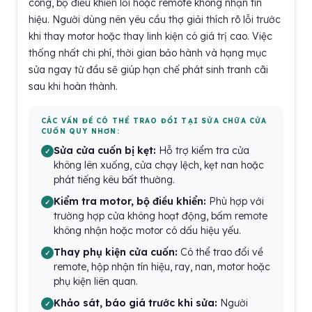
cong, bộ điều khiển lỗi hoặc remote không nhận tín
hiệu. Người dùng nên yêu cầu thợ giải thích rõ lỗi trước
khi thay motor hoặc thay linh kiện có giá trị cao. Việc
thống nhất chi phí, thời gian bảo hành và hạng mục
sửa ngay từ đầu sẽ giúp hạn chế phát sinh tranh cãi
sau khi hoàn thành.
CÁC VẤN ĐỀ CÓ THỂ TRAO ĐỔI TẠI SỬA CHỮA CỬA
CUỐN QUY NHƠN:
Sửa cửa cuốn bị kẹt:
Hỗ trợ kiểm tra cửa
không lên xuống, cửa chạy lệch, kẹt nan hoặc
phát tiếng kêu bất thường.
Kiểm tra motor, bộ điều khiển:
Phù hợp với
trường hợp cửa không hoạt động, bấm remote
không nhận hoặc motor có dấu hiệu yếu.
Thay phụ kiện cửa cuốn:
Có thể trao đổi về
remote, hộp nhận tín hiệu, ray, nan, motor hoặc
phụ kiện liên quan.
Khảo sát, báo giá trước khi sửa:
Người