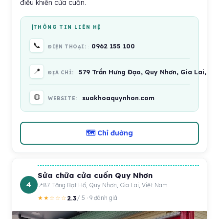
điều khiển cửa cuốn.
THÔNG TIN LIÊN HỆ
📞
0962 155 100
ĐIỆN THOẠI:
📍
579 Trần Hưng Đạo, Quy Nhơn, Gia Lai, Vi
ĐỊA CHỈ:
🌐
suakhoaquynhon.com
WEBSITE:
🗺 Chỉ đường
Sửa chữa cửa cuốn Quy Nhơn
4
87 Tăng Bạt Hổ, Quy Nhơn, Gia Lai, Việt Nam
2.3
★★☆☆☆
/ 5 · 9 đánh giá