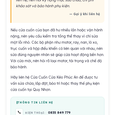
liên hệ, nên hỏi kỹ hạng mục sửa chữa, chi phí
khảo sát và bảo hành phụ kiện.
— Gợi ý khi liên hệ
Nếu cửa cuốn của bạn đã hư nhiều lần hoặc vận hành
nặng, nên yêu cầu kiểm tra tổng thể thay vì chỉ sửa
một lỗi nhỏ. Các bộ phận như motor, ray, nan, lò xo,
trục cuốn và hộp điều khiển có liên quan với nhau, nên
sửa đúng nguyên nhân sẽ giúp cửa hoạt động bền hơn.
Với cửa mới, nên hỏi rõ loại motor, tải trọng và chế độ
bảo hành.
Hãy liên hệ Cửa Cuốn Cửa Kéo Phúc An để được tư
vấn sửa chữa, lắp đặt, bảo trì hoặc thay thế phụ kiện
cửa cuốn tại Quy Nhơn.
THÔNG TIN LIÊN HỆ
📞
0835 849 779
ĐIỆN THOẠI: