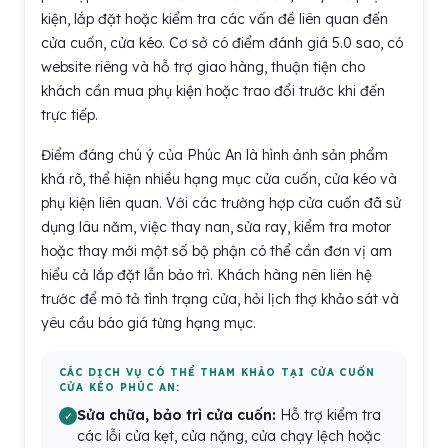
kiện, lắp đặt hoặc kiểm tra các vấn đề liên quan đến
cửa cuốn, cửa kéo. Cơ sở có điểm đánh giá 5.0 sao, có
website riêng và hỗ trợ giao hàng, thuận tiện cho
khách cần mua phụ kiện hoặc trao đổi trước khi đến
trực tiếp.
Điểm đáng chú ý của Phúc An là hình ảnh sản phẩm
khá rõ, thể hiện nhiều hạng mục cửa cuốn, cửa kéo và
phụ kiện liên quan. Với các trường hợp cửa cuốn đã sử
dụng lâu năm, việc thay nan, sửa ray, kiểm tra motor
hoặc thay mới một số bộ phận có thể cần đơn vị am
hiểu cả lắp đặt lẫn bảo trì. Khách hàng nên liên hệ
trước để mô tả tình trạng cửa, hỏi lịch thợ khảo sát và
yêu cầu báo giá từng hạng mục.
CÁC DỊCH VỤ CÓ THỂ THAM KHẢO TẠI CỬA CUỐN
CỬA KÉO PHÚC AN:
Sửa chữa, bảo trì cửa cuốn:
Hỗ trợ kiểm tra
các lỗi cửa kẹt, cửa nặng, cửa chạy lệch hoặc