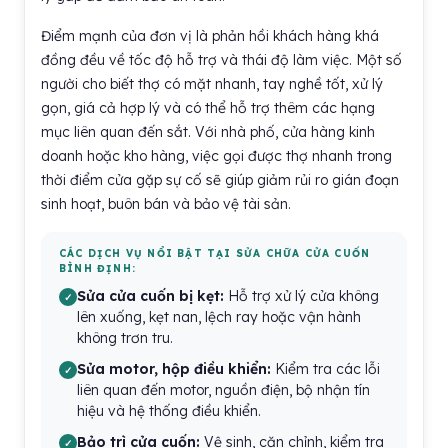
Điểm mạnh của đơn vị là phản hồi khách hàng khá
đồng đều về tốc độ hỗ trợ và thái độ làm việc. Một số
người cho biết thợ có mặt nhanh, tay nghề tốt, xử lý
gọn, giá cả hợp lý và có thể hỗ trợ thêm các hạng
mục liên quan đến sắt. Với nhà phố, cửa hàng kinh
doanh hoặc kho hàng, việc gọi được thợ nhanh trong
thời điểm cửa gặp sự cố sẽ giúp giảm rủi ro gián đoạn
sinh hoạt, buôn bán và bảo vệ tài sản.
CÁC DỊCH VỤ NỔI BẬT TẠI SỬA CHỮA CỬA CUỐN
BÌNH ĐỊNH:
Sửa cửa cuốn bị kẹt:
Hỗ trợ xử lý cửa không
lên xuống, kẹt nan, lệch ray hoặc vận hành
không trơn tru.
Sửa motor, hộp điều khiển:
Kiểm tra các lỗi
liên quan đến motor, nguồn điện, bộ nhận tín
hiệu và hệ thống điều khiển.
Bảo trì cửa cuốn:
Vệ sinh, căn chỉnh, kiểm tra