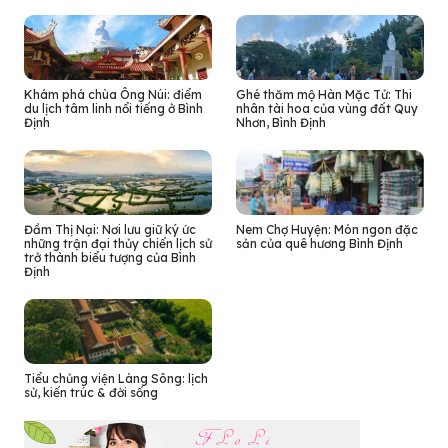
Khám phá chùa Ông Núi: điểm
Ghé thăm mộ Hàn Mặc Tử: Thi
du lịch tâm linh nổi tiếng ở Bình
nhân tài hoa của vùng đất Quy
Định
Nhơn, Bình Định
Đầm Thị Nại: Nơi lưu giữ ký ức
Nem Chợ Huyện: Món ngon đặc
những trận đại thủy chiến lịch sử
sản của quê hương Bình Định
trở thành biểu tượng của Bình
Định
Tiểu chủng viện Làng Sông: lịch
sử, kiến trúc & đời sống