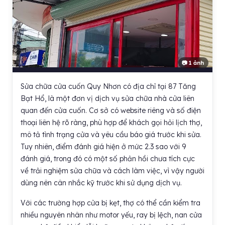
📷 1 ảnh
Sửa chữa cửa cuốn Quy Nhơn có địa chỉ tại 87 Tăng
Bạt Hổ, là một đơn vị dịch vụ sửa chữa nhà cửa liên
quan đến cửa cuốn. Cơ sở có website riêng và số điện
thoại liên hệ rõ ràng, phù hợp để khách gọi hỏi lịch thợ,
mô tả tình trạng cửa và yêu cầu báo giá trước khi sửa.
Tuy nhiên, điểm đánh giá hiện ở mức 2.3 sao với 9
đánh giá, trong đó có một số phản hồi chưa tích cực
về trải nghiệm sửa chữa và cách làm việc, vì vậy người
dùng nên cân nhắc kỹ trước khi sử dụng dịch vụ.
Với các trường hợp cửa bị kẹt, thợ có thể cần kiểm tra
nhiều nguyên nhân như motor yếu, ray bị lệch, nan cửa