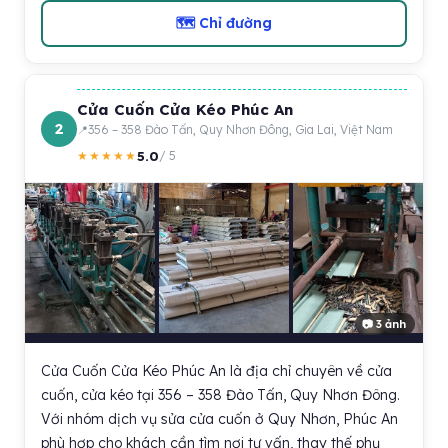
🗺 Chỉ đường
Cửa Cuốn Cửa Kéo Phúc An
2
356 – 358 Đào Tấn, Quy Nhơn Đông, Gia Lai, Việt Nam
5.0
★★★★★
/ 5
📷 3 ảnh
Cửa Cuốn Cửa Kéo Phúc An là địa chỉ chuyên về cửa
cuốn, cửa kéo tại 356 – 358 Đào Tấn, Quy Nhơn Đông.
Với nhóm dịch vụ sửa cửa cuốn ở Quy Nhơn, Phúc An
phù hợp cho khách cần tìm nơi tư vấn, thay thế phụ