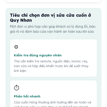
đặt, hãy cung cấp thêm cho thợ. Nên hỏi trước chi phí
dụng, thường từ 6 đến 12 tháng một lần với nhà ở và
thời gian bảo hành.
kiểm tra, công sửa, giá linh kiện và thời gian thợ có thể
có thể thường xuyên hơn với cửa hàng, kho hoặc mặt
đến. Với cửa ở cửa hàng hoặc kho, nên sắp xếp người
Tiêu chí chọn đơn vị sửa cửa cuốn ở
bằng kinh doanh. Bảo trì giúp kiểm tra ray, nan, motor,
có mặt để thợ kiểm tra trực tiếp.
Quy Nhơn
lò xo, hộp điều khiển, remote và hệ thống an toàn. Nếu
Một đơn vị phù hợp cần giúp khách xử lý đúng lỗi, báo
cửa phát tiếng kêu, chạy nặng hoặc đóng mở chậm,
giá rõ và đảm bảo cửa vận hành an toàn sau khi sửa.
nên kiểm tra sớm hơn. Bảo trì đúng cách giúp cửa vận
hành êm và kéo dài tuổi thọ thiết bị.
⚙️
Kiểm tra đúng nguyên nhân
Thợ cần kiểm tra remote, nguồn điện, motor, ray,
nan cửa và hộp điều khiển trước khi đề xuất thay
linh kiện.
⏱️
Phản hồi nhanh
Cửa cuốn hỏng thường ảnh hưởng đến an toàn và