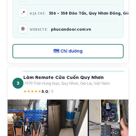
📍
356 – 358 Đào Tấn, Quy Nhơn Đông, Gia La
ĐỊA CHỈ:
🌐
phucandoor.com.vn
WEBSITE:
🗺 Chỉ đường
Làm Remote Cửa Cuốn Quy Nhơn
3
579 Trần Hưng Đạo, Quy Nhơn, Gia Lai, Việt Nam
5.0
★★★★★
/ 5