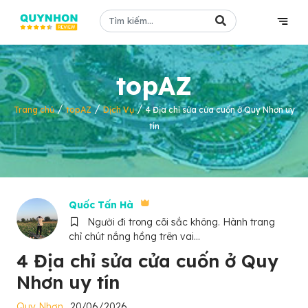
topAZ
/
/
/
Trang chủ
topAZ
Dịch Vụ
4 Địa chỉ sửa cửa cuốn ở Quy Nhơn uy
tín
Quốc Tấn Hà
Người đi trong cõi sắc không. Hành trang
chỉ chút nắng hồng trên vai...
4 Địa chỉ sửa cửa cuốn ở Quy
Nhơn uy tín
Quy Nhơn
20/06/2026