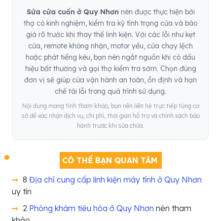
Sửa cửa cuốn ở Quy Nhơn
nên được thực hiện bởi
thợ có kinh nghiệm, kiểm tra kỹ tình trạng cửa và báo
giá rõ trước khi thay thế linh kiện. Với các lỗi như kẹt
cửa, remote không nhận, motor yếu, cửa chạy lệch
hoặc phát tiếng kêu, bạn nên ngắt nguồn khi có dấu
hiệu bất thường và gọi thợ kiểm tra sớm. Chọn đúng
đơn vị sẽ giúp cửa vận hành an toàn, ổn định và hạn
chế tái lỗi trong quá trình sử dụng.
Nội dung mang tính tham khảo, bạn nên liên hệ trực tiếp từng cơ
sở để xác nhận dịch vụ, chi phí, thời gian hỗ trợ và chính sách bảo
hành trước khi sửa chữa.
CÓ THỂ BẠN QUAN TÂM
8
Địa chỉ cung cấp linh kiện máy tính ở Quy Nhơn
uy tín
2
Phòng khám tiêu hóa ở Quy Nhơn
nên tham
khảo