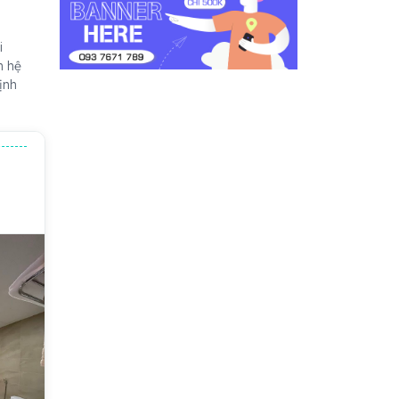
i
n hệ
ịnh