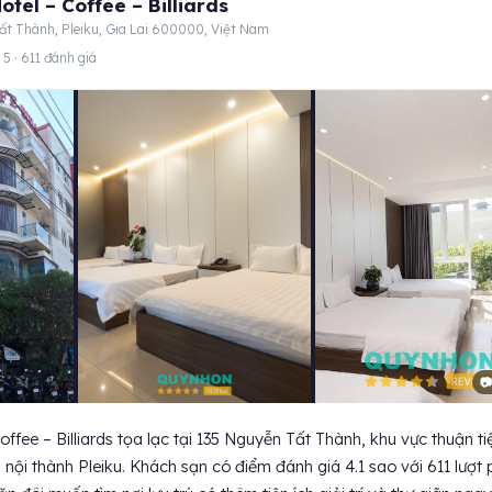
tel – Coffee – Billiards
ất Thành, Pleiku, Gia Lai 600000, Việt Nam
 5 · 611 đánh giá
📷
ffee – Billiards tọa lạc tại 135 Nguyễn Tất Thành, khu vực thuận ti
 nội thành Pleiku. Khách sạn có điểm đánh giá 4.1 sao với 611 lượt