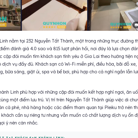
📷
inh nằm tại 232 Nguyễn Tất Thành, một trong những trục đường t
ới điểm đánh giá 4.0 sao và 815 lượt phản hồi, nơi đây là lựa chọn đá
 cặp đôi muốn tìm khách sạn tình yêu ở Gia Lai theo hướng tiện ng
 dịch vụ đầy đủ. Khách sạn có Wi-Fi miễn phí, điều hòa, bãi đỗ xe,
, bữa sáng, giặt ủi, spa và bể bơi, phù hợp cho cả nghỉ ngắn lẫn lư
ánh Linh phù hợp với những cặp đôi muốn kết hợp nghỉ ngơi, ăn u
cùng một điểm lưu trú. Vị trí trên Nguyễn Tất Thành giúp việc di ch
án cà phê, nhà hàng hoặc các điểm tham quan tại Pleiku trở nên t
 khách cần sự riêng tư nhưng vẫn muốn có chất lượng dịch vụ ổn đ
ợi ý nên cân nhắc.