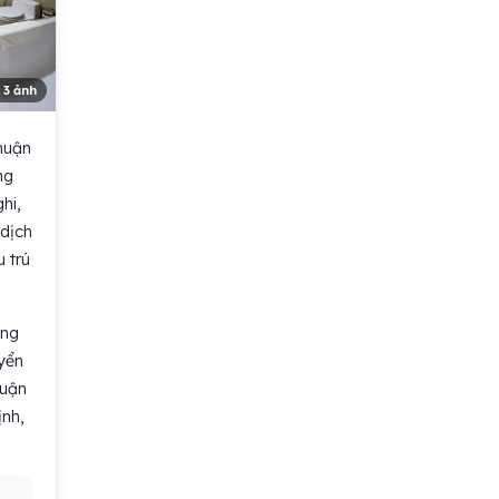
 3 ảnh
huận
ng
hi,
 dịch
u trú
ống
uyển
huận
ịnh,