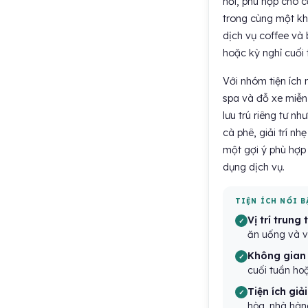
hồi, phù hợp cho cặ
trong cùng một kh
dịch vụ coffee và 
hoặc kỳ nghỉ cuối 
Với nhóm tiện ích n
spa và đỗ xe miễn
lưu trú riêng tư n
cà phê, giải trí n
một gợi ý phù hợp 
dụng dịch vụ.
TIỆN ÍCH NỔI B
Vị trí trung
ăn uống và vu
Không gian 
cuối tuần hoặ
Tiện ích giải 
hòa, nhà hàn