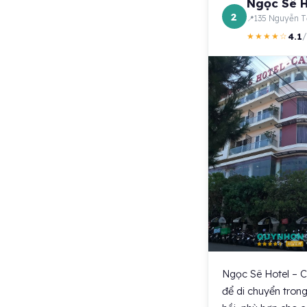
Ngọc Sê Ho
2
135 Nguyễn T
4.1
★★★★☆
/
Ngọc Sê Hotel – Co
để di chuyển trong