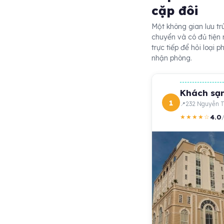
cặp đôi
Một không gian lưu tr
chuyển và có đủ tiện 
trực tiếp để hỏi loại 
nhận phòng.
Khách sạn
1
232 Nguyễn T
4.0
★★★★☆