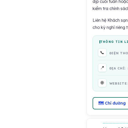
dịp cuối tuần hoặc
kiểm tra chính sác
Liên hệ Khách sạn 
cho kỳ nghỉ riêng t
THÔNG TIN L
📞
ĐIỆN TH
📍
ĐỊA CHỈ:
🌐
WEBSITE
🗺 Chỉ đường