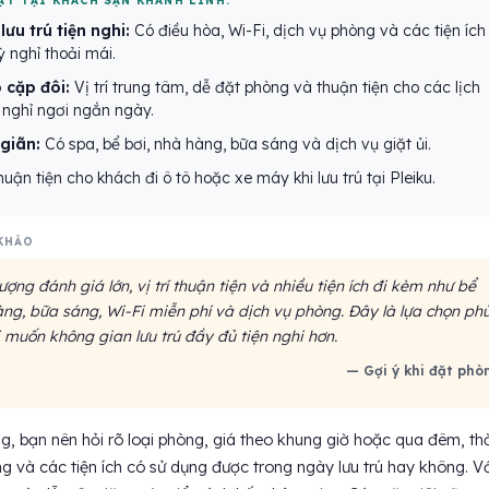
ẬT TẠI KHÁCH SẠN KHÁNH LINH:
ưu trú tiện nghi:
Có điều hòa, Wi-Fi, dịch vụ phòng và các tiện ích
 nghỉ thoải mái.
 cặp đôi:
Vị trí trung tâm, dễ đặt phòng và thuận tiện cho các lịch
ư, nghỉ ngơi ngắn ngày.
 giãn:
Có spa, bể bơi, nhà hàng, bữa sáng và dịch vụ giặt ủi.
uận tiện cho khách đi ô tô hoặc xe máy khi lưu trú tại Pleiku.
KHẢO
ượng đánh giá lớn, vị trí thuận tiện và nhiều tiện ích đi kèm như bể
àng, bữa sáng, Wi-Fi miễn phí và dịch vụ phòng. Đây là lựa chọn ph
 muốn không gian lưu trú đầy đủ tiện nghi hơn.
— Gợi ý khi đặt phò
g, bạn nên hỏi rõ loại phòng, giá theo khung giờ hoặc qua đêm, thờ
g và các tiện ích có sử dụng được trong ngày lưu trú hay không. Vớ