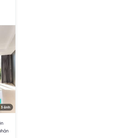
 3 ảnh
ện
 phản