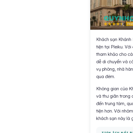
Khách sạn Khánh L
tiện tại Pleiku. V
tham khảo cho các
dễ di chuyển và có
vụ phòng, nhà hàng
qua đêm.
Không gian của Kh
và thư giãn trong 
đến trung tâm, qu
tiện hơn. Với nhóm
khách sạn này là g