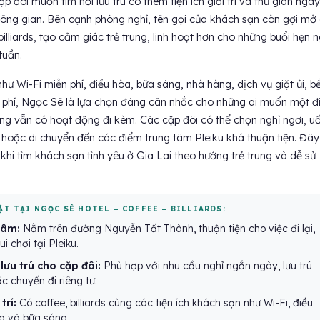
p đôi muốn tìm nơi lưu trú có thêm tiện ích giải trí và thư giãn ngay
ông gian. Bên cạnh phòng nghỉ, tên gọi của khách sạn còn gợi mở
billiards, tạo cảm giác trẻ trung, linh hoạt hơn cho những buổi hẹn 
tuần.
hư Wi-Fi miễn phí, điều hòa, bữa sáng, nhà hàng, dịch vụ giặt ủi, bể
 phí, Ngọc Sê là lựa chọn đáng cân nhắc cho những ai muốn một 
hưng vẫn có hoạt động đi kèm. Các cặp đôi có thể chọn nghỉ ngơi, u
hẹ hoặc di chuyển đến các điểm trung tâm Pleiku khá thuận tiện. Đây
khi tìm khách sạn tình yêu ở Gia Lai theo hướng trẻ trung và dễ sử
ẬT TẠI NGỌC SÊ HOTEL – COFFEE – BILLIARDS:
 tâm:
Nằm trên đường Nguyễn Tất Thành, thuận tiện cho việc đi lại,
i chơi tại Pleiku.
lưu trú cho cặp đôi:
Phù hợp với nhu cầu nghỉ ngắn ngày, lưu trú
c chuyến đi riêng tư.
trí:
Có coffee, billiards cùng các tiện ích khách sạn như Wi-Fi, điều
g và bữa sáng.