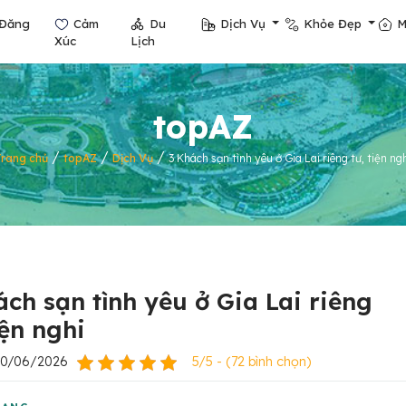
Đăng
Cảm
Du
Dịch Vụ
Khỏe Đẹp
M
Xúc
Lịch
topAZ
/
/
/
Trang chủ
topAZ
Dịch Vụ
3 Khách sạn tình yêu ở Gia Lai riêng tư, tiện ng
ách sạn tình yêu ở Gia Lai riêng
iện nghi
20/06/2026
5/5 - (72 bình chọn)