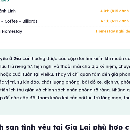
HẠNG
ánh Linh
4.0★ (815 đánh 
– Coffee – Billiards
4.1★ (611 đánh 
ku Homestay
Homestay nghỉ d
yêu ở Gia Lai
thường được các cặp đôi tìm kiếm khi muốn c
ưu trú riêng tư, tiện nghi và thoải mái cho dịp kỷ niệm, chuy
hoặc cuối tuần tại Pleiku. Thay vì chỉ quan tâm đến giá phòn
 vị trí, sự kín đáo, chất lượng phòng, bãi đỗ xe, dịch vụ phò
 tiện ích thư giãn và chính sách nhận phòng rõ ràng. Những g
p để các cặp đôi tham khảo khi cần nơi lưu trú lãng mạn, th
 sạn tình yêu tại Gia Lai phù hợp 