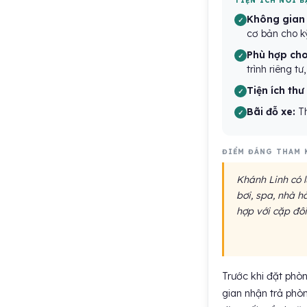
TIỆN ÍCH NỔI B
Không gian l
cơ bản cho kỳ
Phù hợp cho
trình riêng t
Tiện ích thư
Bãi đỗ xe:
Th
ĐIỂM ĐÁNG THAM 
Khánh Linh có l
bơi, spa, nhà h
hợp với cặp đôi
Trước khi đặt phòn
gian nhận trả phòn