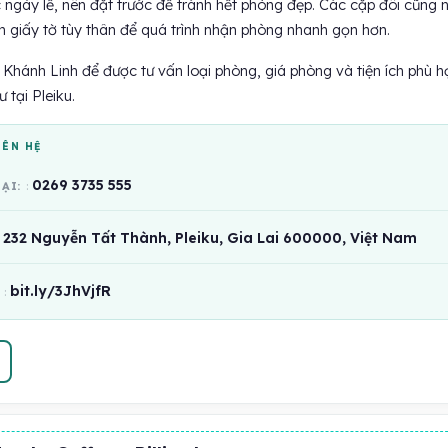
 ngày lễ, nên đặt trước để tránh hết phòng đẹp. Các cặp đôi cũng 
h giấy tờ tùy thân để quá trình nhận phòng nhanh gọn hơn.
Khánh Linh để được tư vấn loại phòng, giá phòng và tiện ích phù h
ư tại Pleiku.
IÊN HỆ
0269 3735 555
OẠI:
232 Nguyễn Tất Thành, Pleiku, Gia Lai 600000, Việt Nam
bit.ly/3JhVjfR
: