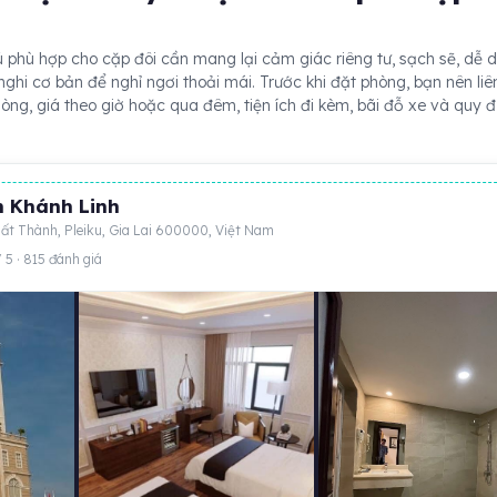
ú phù hợp cho cặp đôi cần mang lại cảm giác riêng tư, sạch sẽ, dễ d
nghi cơ bản để nghỉ ngơi thoải mái. Trước khi đặt phòng, bạn nên liê
phòng, giá theo giờ hoặc qua đêm, tiện ích đi kèm, bãi đỗ xe và quy đ
 Khánh Linh
ất Thành, Pleiku, Gia Lai 600000, Việt Nam
/ 5 · 815 đánh giá