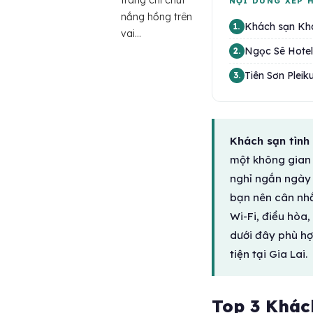
trang chỉ chút
NỘI DUNG XẾP 
nắng hồng trên
Khách sạn Kh
1.
vai...
Ngọc Sê Hotel 
2.
Tiên Sơn Plei
3.
Khách sạn tình 
một không gian l
nghỉ ngắn ngày 
bạn nên cân nhắc
Wi-Fi, điều hòa,
dưới đây phù hợ
tiện tại Gia Lai.
Top 3 Khách