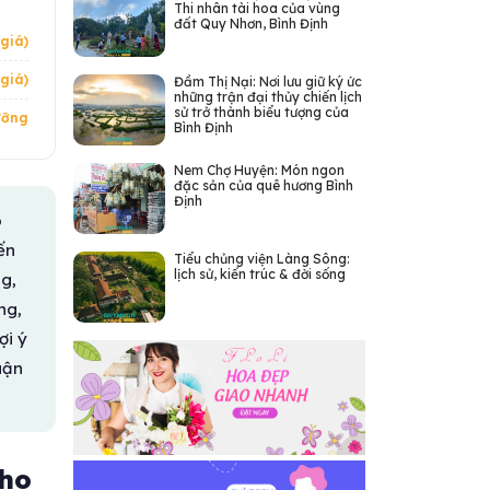
Thi nhân tài hoa của vùng
đất Quy Nhơn, Bình Định
giá)
giá)
Đầm Thị Nại: Nơi lưu giữ ký ức
những trận đại thủy chiến lịch
sử trở thành biểu tượng của
ưỡng
Bình Định
Nem Chợ Huyện: Món ngon
đặc sản của quê hương Bình
Định
ó
ến
Tiểu chủng viện Làng Sông:
lịch sử, kiến trúc & đời sống
g,
ng,
ợi ý
uận
cho