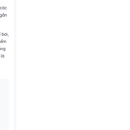
 các
ngắn
 bơi,
điểm
ống
 là