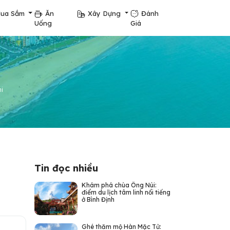
ua Sắm
Ăn
Xây Dựng
Đánh
Uống
Giá
hi
Tin đọc nhiều
Khám phá chùa Ông Núi:
điểm du lịch tâm linh nổi tiếng
ở Bình Định
Ghé thăm mộ Hàn Mặc Tử: