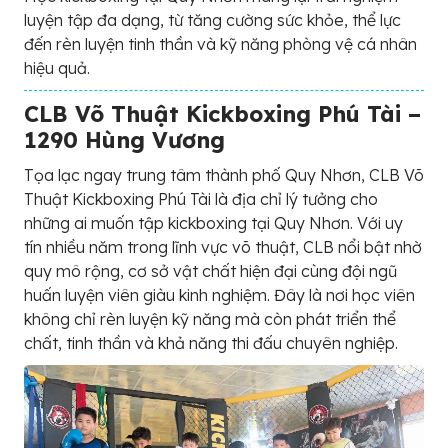
luyện tập đa dạng, từ tăng cường sức khỏe, thể lực
đến rèn luyện tinh thần và kỹ năng phòng vệ cá nhân
hiệu quả.
CLB Võ Thuật Kickboxing Phú Tài –
1290 Hùng Vương
Tọa lạc ngay trung tâm thành phố Quy Nhơn, CLB Võ
Thuật Kickboxing Phú Tài là địa chỉ lý tưởng cho
những ai muốn tập kickboxing tại Quy Nhơn. Với uy
tín nhiều năm trong lĩnh vực võ thuật, CLB nổi bật nhờ
quy mô rộng, cơ sở vật chất hiện đại cùng đội ngũ
huấn luyện viên giàu kinh nghiệm. Đây là nơi học viên
không chỉ rèn luyện kỹ năng mà còn phát triển thể
chất, tinh thần và khả năng thi đấu chuyên nghiệp.