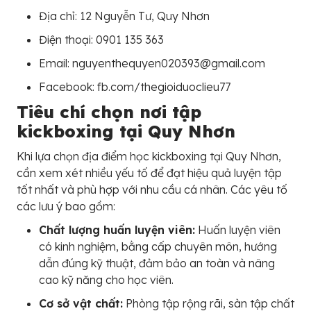
Địa chỉ: 12 Nguyễn Tư, Quy Nhơn
Điện thoại: 0901 135 363
Email: nguyenthequyen020393@gmail.com
Facebook: fb.com/thegioiduoclieu77
Tiêu chí chọn nơi tập
kickboxing tại Quy Nhơn
Khi lựa chọn địa điểm học kickboxing tại Quy Nhơn,
cần xem xét nhiều yếu tố để đạt hiệu quả luyện tập
tốt nhất và phù hợp với nhu cầu cá nhân. Các yêu tố
các lưu ý bao gồm:
Chất lượng huấn luyện viên:
Huấn luyện viên
có kinh nghiệm, bằng cấp chuyên môn, hướng
dẫn đúng kỹ thuật, đảm bảo an toàn và nâng
cao kỹ năng cho học viên.
Cơ sở vật chất:
Phòng tập rộng rãi, sàn tập chất