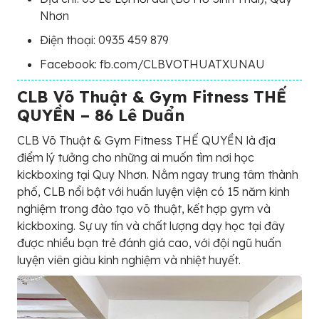
Nhơn
Điện thoại: 0935 459 879
Facebook: fb.com/CLBVOTHUATXUNAU
CLB Võ Thuật & Gym Fitness THẾ
QUYỀN – 86 Lê Duẩn
CLB Võ Thuật & Gym Fitness THẾ QUYỀN là địa
điểm lý tưởng cho những ai muốn tìm nơi học
kickboxing tại Quy Nhơn. Nằm ngay trung tâm thành
phố, CLB nổi bật với huấn luyện viện có 15 năm kinh
nghiệm trong đào tạo võ thuật, kết hợp gym và
kickboxing. Sự uy tín và chất lượng dạy học tại đây
được nhiều bạn trẻ đánh giá cao, với đội ngũ huấn
luyện viên giàu kinh nghiệm và nhiệt huyết.