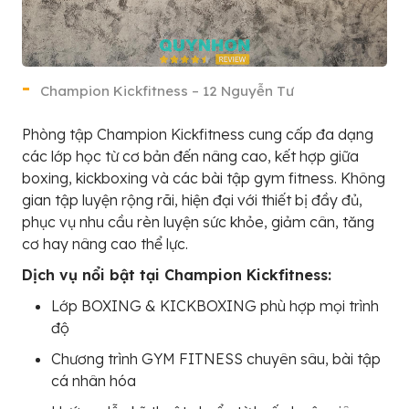
Champion Kickfitness – 12 Nguyễn Tư
Phòng tập Champion Kickfitness cung cấp đa dạng
các lớp học từ cơ bản đến nâng cao, kết hợp giữa
boxing, kickboxing và các bài tập gym fitness. Không
gian tập luyện rộng rãi, hiện đại với thiết bị đầy đủ,
phục vụ nhu cầu rèn luyện sức khỏe, giảm cân, tăng
cơ hay nâng cao thể lực.
Dịch vụ nổi bật tại Champion Kickfitness:
Lớp BOXING & KICKBOXING phù hợp mọi trình
độ
Chương trình GYM FITNESS chuyên sâu, bài tập
cá nhân hóa