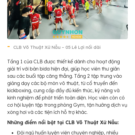
CLB Võ Thuật Xứ Nẫu – 05 Lê Lợi nối dài
Tầng 1 của CLB được thiết kế dành cho hoạt động
giải trí với bàn bida hiện đại, giúp học viên thư giãn
sau các buổi tập căng thẳng. Tầng 2 tập trung vào
giảng dạy các bộ môn võ thuật, từ cổ truyền đến
kickboxing, cung cấp đầy đủ kiến thức, kỹ năng và
kinh nghiệm để phát triển toàn diện. Học viên còn có
cơ hội luyện tập trong phòng Gym, tận hưởng dịch vụ
xông hơi và các tiện ích hỗ trợ khác.
Những điểm nổi bật tại CLB Võ Thuật Xứ Nẫu:
Đội ngũ huấn luyện viên chuyên nghiệp, nhiều