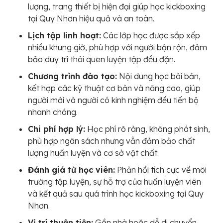
lượng, trang thiết bị hiện đại giúp học kickboxing
tại Quy Nhơn hiệu quả và an toàn.
Lịch tập linh hoạt:
Các lớp học được sắp xếp
nhiều khung giờ, phù hợp với người bận rộn, đảm
bảo duy trì thói quen luyện tập đều đặn.
Chương trình đào tạo:
Nội dung học bài bản,
kết hợp các kỹ thuật cơ bản và nâng cao, giúp
người mới và người có kinh nghiệm đều tiến bộ
nhanh chóng.
Chi phí hợp lý:
Học phí rõ ràng, không phát sinh,
phù hợp ngân sách nhưng vẫn đảm bảo chất
lượng huấn luyện và cơ sở vật chất.
Đánh giá từ học viên:
Phản hồi tích cực về môi
trường tập luyện, sự hỗ trợ của huấn luyện viên
và kết quả sau quá trình học kickboxing tại Quy
Nhơn.
Vị trí thuận tiện:
Gần nhà hoặc dễ di chuyển,