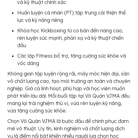
và kỹ thuật chính xác
Huấn luyện cá nhân (PT) tập trung cải thiện thể
lực và kỹ năng riêng
Khóa học Kickboxing từ cơ bản đến nâng cao,
rèn luyện sức mạnh, phản xạ và kỹ thuật chiến
đấu
Các lớp Fitness bổ trợ, tăng cường sức khỏe và
vóc dáng
Không gian tập luyện rộng rãi, máy móc hiện đại, sàn
võ chất lượng cao, tạo môi trường an toàn và chuyên
nghiệp. Giá cả linh hoạt, phù hợp với học viên muốn
phát triển lâu dài. Mỗi buổi tập tại Võ Quán VJMA đều
mang lại trải nghiệm thú vị, vừa rèn luyện kỹ năng,
vừa tăng cường sức khỏe.
Chọn Võ Quán VJMA là bước đầu để chinh phục đam
mê võ thuật. Uy tín, kinh nghiệm và chất lượng dịch
vụ là điểm nổi bật khiến nhiều người lựa chọn học