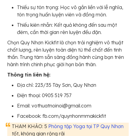
Thiếu sự tôn trọng: Học võ gắn liền với lễ nghĩa,
tôn trọng huấn luyện viên và đồng môn.
Thiếu kiên nhẫn: Kết quả không đến sau một
đêm, cần thời gian rèn luyện đều đặn.
Chọn Quy Nhơn Kickfit là chọn trải nghiệm võ thuật
chất lượng, rèn luyện toàn diện từ thể chất đến tinh
thần. Trung tâm sẵn sàng đồng hành cùng bạn trên
hành trình chinh phục giới hạn bản thân.
Thông tin liên hệ:
Địa chỉ: 223/35 Tây Sơn, Quy Nhơn
Điện thoại: 0905 519 757
Email: vothuatnoinoi@gmail.com
Facebook: fb.com/quynhonmmakickfit
THAM KHẢO: 5
Phòng tập Yoga tại TP Quy Nhơn
tốt, không gian rộng rãi