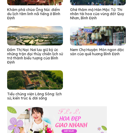
Khám phá chùa Ông Núi: điểm
Ghé thăm mộ Hàn Mặc Tử: Thi
du lịch tâm linh nổi tiếng ở Bình
nhân tài hoa của vùng đất Quy
Định
Nhơn, Bình Định
Đầm Thị Nại: Nơi lưu giữ ký ức
Nem Chợ Huyện: Món ngon đặc
những trận đại thủy chiến lịch sử
sản của quê hương Bình Định
trở thành biểu tượng của Bình
Định
Tiểu chủng viện Làng Sông: lịch
sử, kiến trúc & đời sống