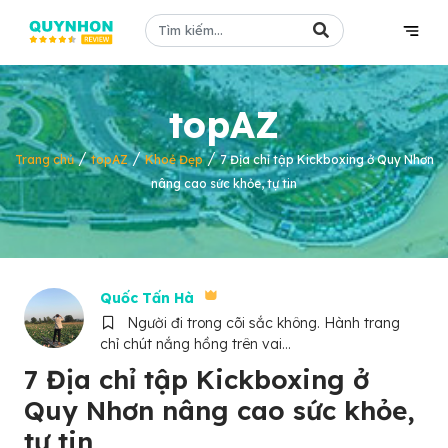
topAZ
/
/
/
Trang chủ
topAZ
Khoẻ Đẹp
7 Địa chỉ tập Kickboxing ở Quy Nhơn
nâng cao sức khỏe, tự tin
Quốc Tấn Hà
Người đi trong cõi sắc không. Hành trang
chỉ chút nắng hồng trên vai...
7 Địa chỉ tập Kickboxing ở
Quy Nhơn nâng cao sức khỏe,
tự tin