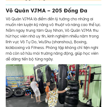
Võ Quán VJMA – 205 Đống Đa
Võ Quán VJMA là điểm đến lý tưởng cho những ai
muốn rèn luyện kỹ năng võ thuật và nâng cao thể lực.
Nằm ngay trung tâm Quy Nhơn, Võ Quán VJMA thu
hút học viên nhờ uy tín, kinh nghiệm nhiều năm trong
lĩnh vực Võ Tự Do, WuShu (shanshou), Boxing,
kickboxing và Fitness. Phòng tập không chỉ tiện nghi
mà còn sở hữu môi trường năng động, giúp học viên
dễ dàng tiến bộ từng ngày.