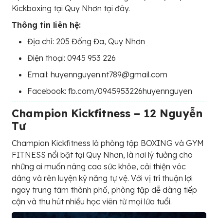
Kickboxing tại Quy Nhơn tại đây.
Thông tin liên hệ:
Địa chỉ: 205 Đống Đa, Quy Nhơn
Điện thoại: 0945 953 226
Email: huyennguyen.nt789@gmail.com
Facebook: fb.com/0945953226huyennguyen
Champion Kickfitness – 12 Nguyễn
Tư
Champion Kickfitness là phòng tập BOXING và GYM
FITNESS nổi bật tại Quy Nhơn, là nơi lý tưởng cho
những ai muốn nâng cao sức khỏe, cải thiện vóc
dáng và rèn luyện kỹ năng tự vệ. Với vị trí thuận lợi
ngay trung tâm thành phố, phòng tập dễ dàng tiếp
cận và thu hút nhiều học viên từ mọi lứa tuổi.