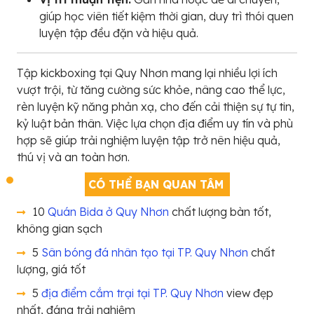
giúp học viên tiết kiệm thời gian, duy trì thói quen
luyện tập đều đặn và hiệu quả.
Tập kickboxing tại Quy Nhơn mang lại nhiều lợi ích
vượt trội, từ tăng cường sức khỏe, nâng cao thể lực,
rèn luyện kỹ năng phản xạ, cho đến cải thiện sự tự tin,
kỷ luật bản thân. Việc lựa chọn địa điểm uy tín và phù
hợp sẽ giúp trải nghiệm luyện tập trở nên hiệu quả,
thú vị và an toàn hơn.
CÓ THỂ BẠN QUAN TÂM
10
Quán Bida ở Quy Nhơn
chất lượng bàn tốt,
không gian sạch
5
Sân bóng đá nhân tạo tại TP. Quy Nhơn
chất
lượng, giá tốt
5
địa điểm cắm trại tại TP. Quy Nhơn
view đẹp
nhất, đáng trải nghiệm