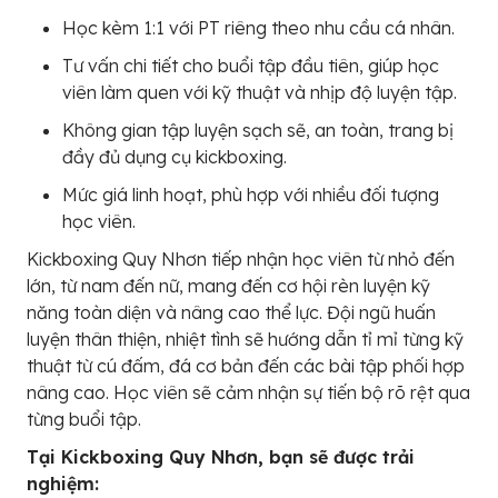
Học kèm 1:1 với PT riêng theo nhu cầu cá nhân.
Tư vấn chi tiết cho buổi tập đầu tiên, giúp học
viên làm quen với kỹ thuật và nhịp độ luyện tập.
Không gian tập luyện sạch sẽ, an toàn, trang bị
đầy đủ dụng cụ kickboxing.
Mức giá linh hoạt, phù hợp với nhiều đối tượng
học viên.
Kickboxing Quy Nhơn tiếp nhận học viên từ nhỏ đến
lớn, từ nam đến nữ, mang đến cơ hội rèn luyện kỹ
năng toàn diện và nâng cao thể lực. Đội ngũ huấn
luyện thân thiện, nhiệt tình sẽ hướng dẫn tỉ mỉ từng kỹ
thuật từ cú đấm, đá cơ bản đến các bài tập phối hợp
nâng cao. Học viên sẽ cảm nhận sự tiến bộ rõ rệt qua
từng buổi tập.
Tại Kickboxing Quy Nhơn, bạn sẽ được trải
nghiệm: