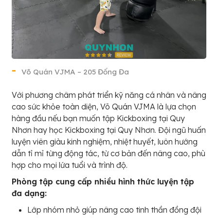
Võ Quán VJMA – 205 Đống Đa
Với phương châm phát triển kỹ năng cá nhân và nâng
cao sức khỏe toàn diện, Võ Quán VJMA là lựa chọn
hàng đầu nếu bạn muốn tập Kickboxing tại Quy
Nhơn hay học Kickboxing tại Quy Nhơn. Đội ngũ huấn
luyện viên giàu kinh nghiệm, nhiệt huyết, luôn hướng
dẫn tỉ mỉ từng động tác, từ cơ bản đến nâng cao, phù
hợp cho mọi lứa tuổi và trình độ.
Phòng tập cung cấp nhiều hình thức luyện tập
đa dạng:
Lớp nhóm nhỏ giúp nâng cao tinh thần đồng đội