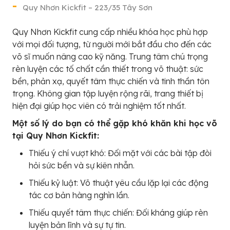
Quy Nhơn Kickfit – 223/35 Tây Sơn
Quy Nhơn Kickfit cung cấp nhiều khóa học phù hợp
với mọi đối tượng, từ người mới bắt đầu cho đến các
võ sĩ muốn nâng cao kỹ năng. Trung tâm chú trọng
rèn luyện các tố chất cần thiết trong võ thuật: sức
bền, phản xạ, quyết tâm thực chiến và tinh thần tôn
trọng. Không gian tập luyện rộng rãi, trang thiết bị
hiện đại giúp học viên có trải nghiệm tốt nhất.
Một số lý do bạn có thể gặp khó khăn khi học võ
tại Quy Nhơn Kickfit:
Thiếu ý chí vượt khó: Đối mặt với các bài tập đòi
hỏi sức bền và sự kiên nhẫn.
Thiếu kỷ luật: Võ thuật yêu cầu lặp lại các động
tác cơ bản hàng nghìn lần.
Thiếu quyết tâm thực chiến: Đối kháng giúp rèn
luyện bản lĩnh và sự tự tin.