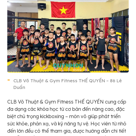
CLB Võ Thuật & Gym Fitness THẾ QUYỀN – 86 Lê
Duẩn
CLB Võ Thuật & Gym Fitness THẾ QUYỀN cung cấp
đa dạng các khóa học từ cơ bản đến nâng cao, đặc
biệt chú trọng kickboxing – môn võ giúp phát triển
sức khỏe, phản xạ, và kỹ năng tự vệ. Học viên từ nhỏ
đến lớn đều có thể tham gia, được hướng dẫn chi tiết