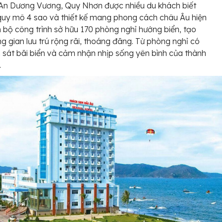
An Dương Vương, Quy Nhơn được nhiều du khách biết
quy mô 4 sao và thiết kế mang phong cách châu Âu hiện
n bộ công trình sở hữu 170 phòng nghỉ hướng biển, tạo
g gian lưu trú rộng rãi, thoáng đãng. Từ phòng nghỉ có
 sát bãi biển và cảm nhận nhịp sống yên bình của thành
.