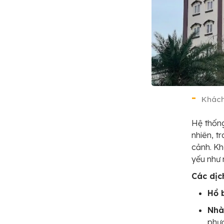
Khách
Hệ thống
nhiên, t
cảnh. Kh
yếu như 
Các dịc
Hồ b
Nhà
phư