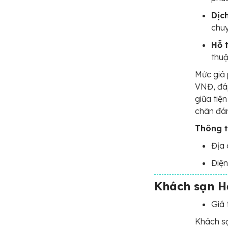
Dịc
chuy
Hỗ t
thuậ
Mức giá
VNĐ, đáp
giữa tiệ
chân đán
Thông ti
Địa 
Điện
Khách sạn H
Giá 
Khách sạ