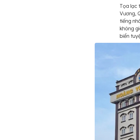
Tọa lạc 
Vương, Q
tiếng nh
không gi
biển tuy