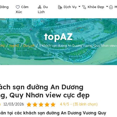
Đăng
Cảm
Du
Dịch Vụ
Khỏe Đẹp
M
Xúc
Lịch
topAZ
/
/
/
chủ
topAZ
Du Lịch
5 Khách sạn đường An Dương Vương, Quy Nhơn view 
ách sạn đường An Dương
g, Quy Nhơn view cực đẹp
n
12/03/2026
4.9/5 - (35 bình chọn)
ân tại các khách sạn đường An Dương Vương Quy