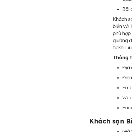
Bãi 
Khách sạ
biển với
phù hợp 
giường đ
tư khi l
Thông ti
Địa 
Điện
Emai
Webs
Face
Khách sạn B
Giá 