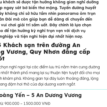
u khách sẽ được tận hưởng không gian nghỉ dưỡng
p ngay sát bờ biển thơ mộng. Tuyến đường huyết
y không chỉ sở hữu tầm nhìn panorama ôm trọn
ân Đài mà còn giúp bạn dễ dàng di chuyển đến
vui chơi giải trí sầm uất. Đây chính là lựa chọn
o để tận hưởng kỳ nghỉ trọn vẹn với dịch vụ
nghiệp và tiện nghi hiện đại nhất hiện nay.
5 Khách sạn trên đường An
g Vương, Quy Nhơn đẳng cấp
ốt
 chọn nghỉ ngơi tại các điểm lưu trú nằm trên cung đường
 nhất thành phố mang lại sự thuận tiện tuyệt đối cho mọi
nh khám phá. Không gian tại đây luôn thoáng đãng, lộng
ang đậm hơi thở của đại dương xanh ngắt.
oàng Yến – 5 An Dương Vương
từ: 900.000 – 1.500.000 VNĐ