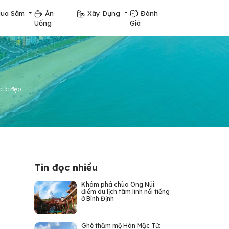
ua Sắm
Ăn
Xây Dựng
Đánh
Uống
Giá
cực đẹp
Tin đọc nhiều
Khám phá chùa Ông Núi:
điểm du lịch tâm linh nổi tiếng
ở Bình Định
Ghé thăm mộ Hàn Mặc Tử: