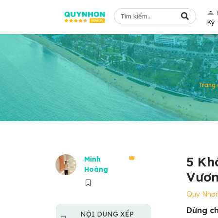
Ký
Trang 
5 Kh
Minh
Hoàng
Vươn
Quy Nhơ
Dừng ch
NỘI DUNG XẾP