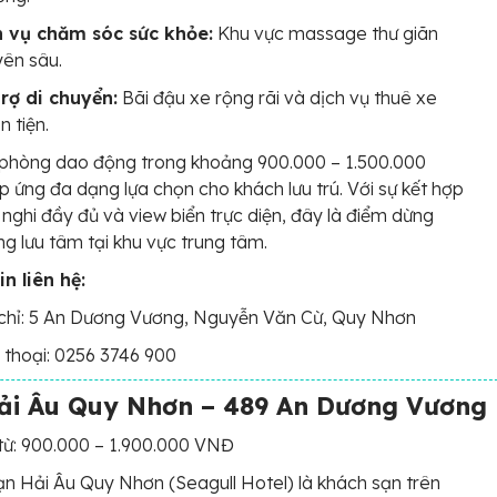
h vụ chăm sóc sức khỏe:
Khu vực massage thư giãn
ên sâu.
rợ di chuyển:
Bãi đậu xe rộng rãi và dịch vụ thuê xe
n tiện.
 phòng dao động trong khoảng 900.000 – 1.500.000
 ứng đa dạng lựa chọn cho khách lưu trú. Với sự kết hợp
n nghi đầy đủ và view biển trực diện, đây là điểm dừng
g lưu tâm tại khu vực trung tâm.
n liên hệ:
chỉ: 5 An Dương Vương, Nguyễn Văn Cừ, Quy Nhơn
 thoại: 0256 3746 900
ải Âu Quy Nhơn – 489 An Dương Vương
từ: 900.000 – 1.900.000 VNĐ
n Hải Âu Quy Nhơn (Seagull Hotel) là khách sạn trên