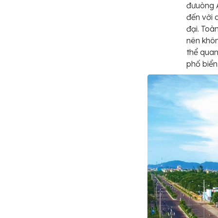
đưuòng 
đến với 
đại. Toà
nên khôn
thể quan
phố biển