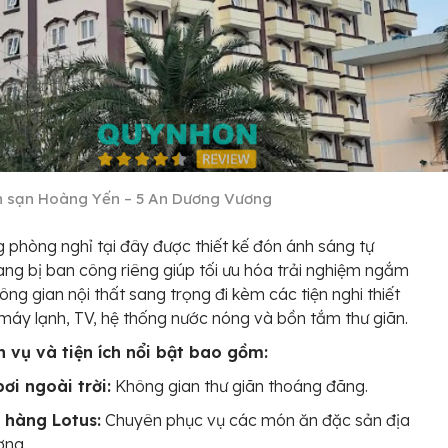
 sạn Hoàng Yến – 5 An Dương Vương
 phòng nghỉ tại đây được thiết kế đón ánh sáng tự
rang bị ban công riêng giúp tối ưu hóa trải nghiệm ngắm
ông gian nội thất sang trọng đi kèm các tiện nghi thiết
máy lạnh, TV, hệ thống nước nóng và bồn tắm thư giãn.
h vụ và tiện ích nổi bật bao gồm:
ơi ngoài trời:
Không gian thư giãn thoáng đãng.
 hàng Lotus:
Chuyên phục vụ các món ăn đặc sản địa
ơng.