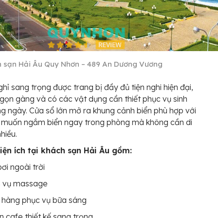
 sạn Hải Âu Quy Nhơn – 489 An Dương Vương
hỉ sang trọng được trang bị đầy đủ tiện nghi hiện đại,
gọn gàng và có các vật dụng cần thiết phục vụ sinh
g ngày. Cửa sổ lớn mở ra khung cảnh biển phù hợp với
i muốn ngắm biển ngay trong phòng mà không cần di
hiều.
tiện ích tại khách sạn Hải Âu gồm:
ơi ngoài trời
h vụ massage
 hàng phục vụ bữa sáng
 cafe thiết kế sang trọng