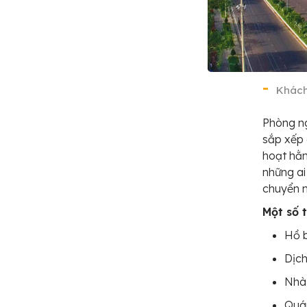
Khách
Phòng ng
sắp xếp 
hoạt hằn
những a
chuyển n
Một số 
Hồ b
Dịc
Nhà
Quán