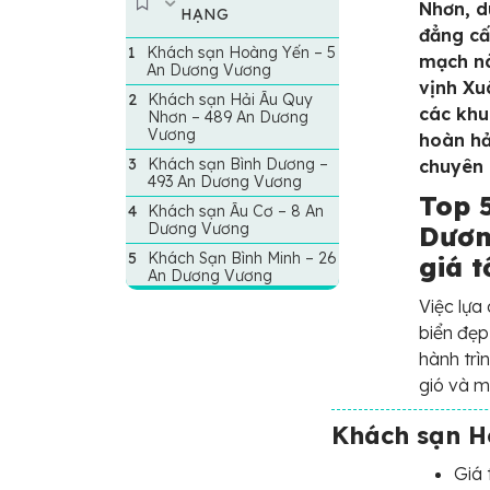
Nhơn, d
HẠNG
đẳng cấ
Khách sạn Hoàng Yến – 5
mạch nà
An Dương Vương
vịnh Xu
Khách sạn Hải Âu Quy
các khu 
Nhơn – 489 An Dương
Vương
hoàn hả
Khách sạn Bình Dương –
chuyên 
493 An Dương Vương
Top 
Khách sạn Âu Cơ – 8 An
Dương Vương
Dươn
Khách Sạn Bình Minh – 26
giá t
An Dương Vương
Việc lựa
biển đẹp
hành trì
gió và m
Khách sạn H
Giá 