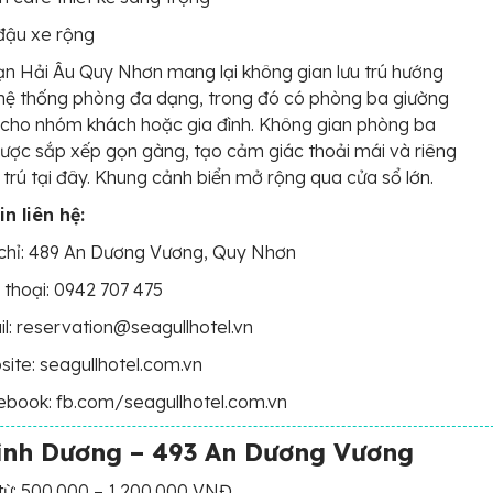
đậu xe rộng
n Hải Âu Quy Nhơn mang lại không gian lưu trú hướng
 hệ thống phòng đa dạng, trong đó có phòng ba giường
cho nhóm khách hoặc gia đình. Không gian phòng ba
ược sắp xếp gọn gàng, tạo cảm giác thoải mái và riêng
ưu trú tại đây. Khung cảnh biển mở rộng qua cửa sổ lớn.
n liên hệ:
chỉ: 489 An Dương Vương, Quy Nhơn
 thoại: 0942 707 475
l: reservation@seagullhotel.vn
ite: seagullhotel.com.vn
book: fb.com/seagullhotel.com.vn
ình Dương – 493 An Dương Vương
từ: 500.000 – 1.200.000 VNĐ