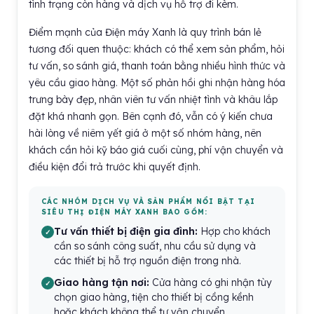
tình trạng còn hàng và dịch vụ hỗ trợ đi kèm.
Điểm mạnh của Điện máy Xanh là quy trình bán lẻ
tương đối quen thuộc: khách có thể xem sản phẩm, hỏi
tư vấn, so sánh giá, thanh toán bằng nhiều hình thức và
yêu cầu giao hàng. Một số phản hồi ghi nhận hàng hóa
trưng bày đẹp, nhân viên tư vấn nhiệt tình và khâu lắp
đặt khá nhanh gọn. Bên cạnh đó, vẫn có ý kiến chưa
hài lòng về niêm yết giá ở một số nhóm hàng, nên
khách cần hỏi kỹ báo giá cuối cùng, phí vận chuyển và
điều kiện đổi trả trước khi quyết định.
CÁC NHÓM DỊCH VỤ VÀ SẢN PHẨM NỔI BẬT TẠI
SIÊU THỊ ĐIỆN MÁY XANH BAO GỒM:
Tư vấn thiết bị điện gia đình:
Hợp cho khách
cần so sánh công suất, nhu cầu sử dụng và
các thiết bị hỗ trợ nguồn điện trong nhà.
Giao hàng tận nơi:
Cửa hàng có ghi nhận tùy
chọn giao hàng, tiện cho thiết bị cồng kềnh
hoặc khách không thể tự vận chuyển.