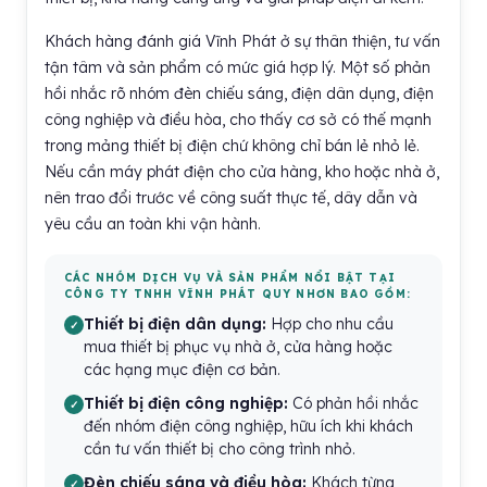
Khách hàng đánh giá Vĩnh Phát ở sự thân thiện, tư vấn
tận tâm và sản phẩm có mức giá hợp lý. Một số phản
hồi nhắc rõ nhóm đèn chiếu sáng, điện dân dụng, điện
công nghiệp và điều hòa, cho thấy cơ sở có thế mạnh
trong mảng thiết bị điện chứ không chỉ bán lẻ nhỏ lẻ.
Nếu cần máy phát điện cho cửa hàng, kho hoặc nhà ở,
nên trao đổi trước về công suất thực tế, dây dẫn và
yêu cầu an toàn khi vận hành.
CÁC NHÓM DỊCH VỤ VÀ SẢN PHẨM NỔI BẬT TẠI
CÔNG TY TNHH VĨNH PHÁT QUY NHƠN BAO GỒM:
Thiết bị điện dân dụng:
Hợp cho nhu cầu
mua thiết bị phục vụ nhà ở, cửa hàng hoặc
các hạng mục điện cơ bản.
Thiết bị điện công nghiệp:
Có phản hồi nhắc
đến nhóm điện công nghiệp, hữu ích khi khách
cần tư vấn thiết bị cho công trình nhỏ.
Đèn chiếu sáng và điều hòa:
Khách từng