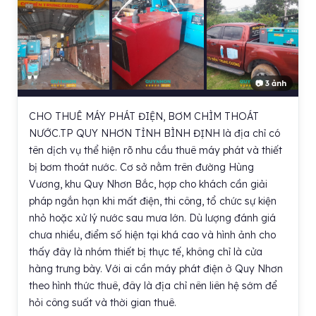
📷 3 ảnh
CHO THUÊ MÁY PHÁT ĐIỆN, BƠM CHÌM THOÁT
NƯỚC.TP QUY NHƠN TỈNH BÌNH ĐỊNH là địa chỉ có
tên dịch vụ thể hiện rõ nhu cầu thuê máy phát và thiết
bị bơm thoát nước. Cơ sở nằm trên đường Hùng
Vương, khu Quy Nhơn Bắc, hợp cho khách cần giải
pháp ngắn hạn khi mất điện, thi công, tổ chức sự kiện
nhỏ hoặc xử lý nước sau mưa lớn. Dù lượng đánh giá
chưa nhiều, điểm số hiện tại khá cao và hình ảnh cho
thấy đây là nhóm thiết bị thực tế, không chỉ là cửa
hàng trưng bày. Với ai cần máy phát điện ở Quy Nhơn
theo hình thức thuê, đây là địa chỉ nên liên hệ sớm để
hỏi công suất và thời gian thuê.