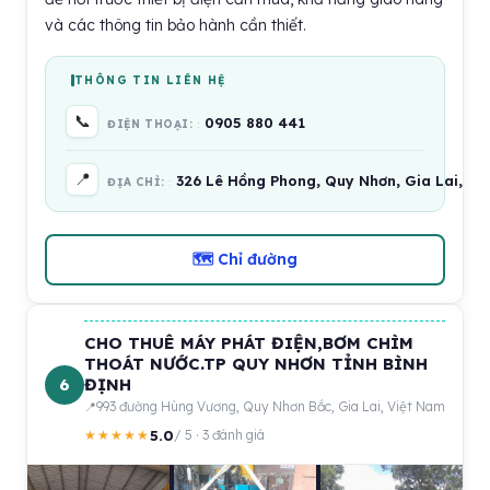
và các thông tin bảo hành cần thiết.
THÔNG TIN LIÊN HỆ
📞
0905 880 441
ĐIỆN THOẠI:
📍
326 Lê Hồng Phong, Quy Nhơn, Gia Lai, Vi
ĐỊA CHỈ:
🗺 Chỉ đường
CHO THUÊ MÁY PHÁT ĐIỆN,BƠM CHÌM
THOÁT NƯỚC.TP QUY NHƠN TỈNH BÌNH
6
ĐỊNH
993 đường Hùng Vương, Quy Nhơn Bắc, Gia Lai, Việt Nam
5.0
★★★★★
/ 5 · 3 đánh giá