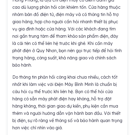
Hồng Phong, là địa chỉ điện máy có điểm đánh giá
cao dù lượng phản hồi còn khiêm tốn. Cửa hàng thuộc
nhóm bán đồ điện tử, điện máy và có thông tin hỗ trợ
giao hàng, hợp cho người cần hỏi nhanh thiết bị phục
vụ gia đình hoặc cửa hàng. Với các khách đang tìm
nơi gần trung tâm để tham khảo sản phẩm điện, đây
là cái tên có thể liên hệ trước khi ghé. Khi cần máy
phát điện ở Quy Nhơn, bạn nên gọi trực tiếp để hỏi tình
trạng hàng, công suất, khả năng giao và chính sách
bảo hành.
Do thông tin phản hồi công khai chưa nhiều, cách tốt
nhất khi làm việc với Điện Máy Bình Minh là chuẩn bị
câu hỏi cụ thể trước khi liên hệ. Bạn có thể hỏi cửa
hàng có sẵn máy phát điện hay không, hỗ trợ đặt
hàng không, thời gian giao dự kiến, phụ kiện cần mua
thêm và người hướng dẫn vận hành ban đầu. Với thiết
bị điện, sự rõ ràng về thông số và bảo hành quan trọng
hơn việc chỉ nhìn vào giá.