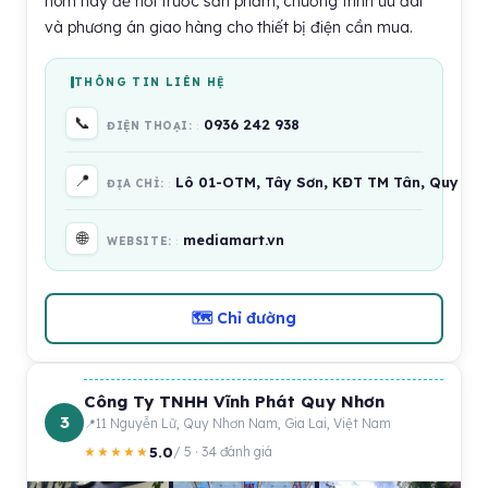
hôm nay để hỏi trước sản phẩm, chương trình ưu đãi
và phương án giao hàng cho thiết bị điện cần mua.
THÔNG TIN LIÊN HỆ
📞
0936 242 938
ĐIỆN THOẠI:
📍
Lô 01-OTM, Tây Sơn, KĐT TM Tân, Quy Nhơ
ĐỊA CHỈ:
🌐
mediamart.vn
WEBSITE:
🗺 Chỉ đường
Công Ty TNHH Vĩnh Phát Quy Nhơn
3
11 Nguyễn Lữ, Quy Nhơn Nam, Gia Lai, Việt Nam
5.0
★★★★★
/ 5 · 34 đánh giá