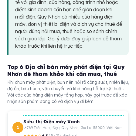
tế với gia đình, cửa hàng, công trình nhỏ hoặc
điểm kinh doanh cần hạn chế gián đoạn khi
mất điện. Quy Nhơn có nhiều cửa hàng điện
máy, đơn vị thiết bị điện và dịch vụ cho thuê để
người dùng hỏi mua, thuê hoặc so sánh chính
sách giao lắp. Gợi ý dưới đây giúp bạn dễ tham
khảo trước khi liên hệ trực tiếp.
Top 6 Địa chỉ bán máy phát điện tại Quy
Nhơn dễ tham khảo khi cần mua, thuê
Khi chọn máy phát điện, bạn nên hỏi rõ công suất, nhiên liệu,
độ ồn, bảo hành, vận chuyển và khả năng hỗ trợ kỹ thuật.
Với các cửa hàng điện máy tổng hợp, hãy gọi trước để xác
nhận sản phẩm đang có và dịch vụ đi kèm.
Siêu thị Điện máy Xanh
1
769 Trần Hưng Đạo, Quy Nhơn, Gia Lai 55000, Việt Nam
4.3
★★★★☆
/ 5 · 214 đánh giá