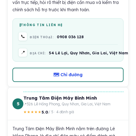
vấn trực tiếp, hỏi rõ thiết bị điện cần mua và kiểm tra
chính sách hỗ trợ trước khi thanh toán.
THÔNG TIN LIÊN HỆ
📞
0908 036 128
ĐIỆN THOẠI:
📍
54 Lê Lợi, Quy Nhơn, Gia Lai, Việt Nam
ĐỊA CHỈ:
🗺 Chỉ đường
Trung Tâm Điện Máy Bình Minh
5
326 Lê Hồng Phong, Quy Nhơn, Gia Lai, Việt Nam
5.0
★★★★★
/ 5 · 4 đánh giá
Trung Tâm Điện Máy Bình Minh nằm trên đường Lê