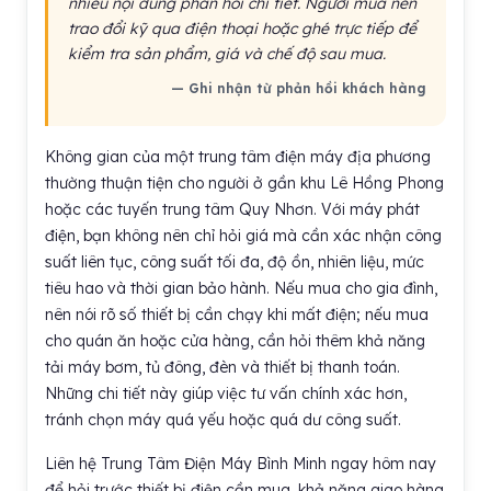
nhiều nội dung phản hồi chi tiết. Người mua nên
trao đổi kỹ qua điện thoại hoặc ghé trực tiếp để
kiểm tra sản phẩm, giá và chế độ sau mua.
— Ghi nhận từ phản hồi khách hàng
Không gian của một trung tâm điện máy địa phương
thường thuận tiện cho người ở gần khu Lê Hồng Phong
hoặc các tuyến trung tâm Quy Nhơn. Với máy phát
điện, bạn không nên chỉ hỏi giá mà cần xác nhận công
suất liên tục, công suất tối đa, độ ồn, nhiên liệu, mức
tiêu hao và thời gian bảo hành. Nếu mua cho gia đình,
nên nói rõ số thiết bị cần chạy khi mất điện; nếu mua
cho quán ăn hoặc cửa hàng, cần hỏi thêm khả năng
tải máy bơm, tủ đông, đèn và thiết bị thanh toán.
Những chi tiết này giúp việc tư vấn chính xác hơn,
tránh chọn máy quá yếu hoặc quá dư công suất.
Liên hệ Trung Tâm Điện Máy Bình Minh ngay hôm nay
để hỏi trước thiết bị điện cần mua, khả năng giao hàng