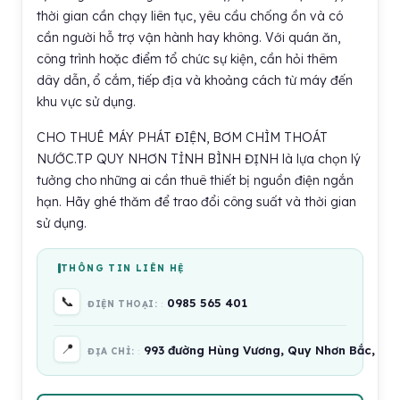
thời gian cần chạy liên tục, yêu cầu chống ồn và có
cần người hỗ trợ vận hành hay không. Với quán ăn,
công trình hoặc điểm tổ chức sự kiện, cần hỏi thêm
dây dẫn, ổ cắm, tiếp địa và khoảng cách từ máy đến
khu vực sử dụng.
CHO THUÊ MÁY PHÁT ĐIỆN, BƠM CHÌM THOÁT
NƯỚC.TP QUY NHƠN TỈNH BÌNH ĐỊNH là lựa chọn lý
tưởng cho những ai cần thuê thiết bị nguồn điện ngắn
hạn. Hãy ghé thăm để trao đổi công suất và thời gian
sử dụng.
THÔNG TIN LIÊN HỆ
📞
0985 565 401
ĐIỆN THOẠI:
📍
993 đường Hùng Vương, Quy Nhơn Bắc, Gia
ĐỊA CHỈ: