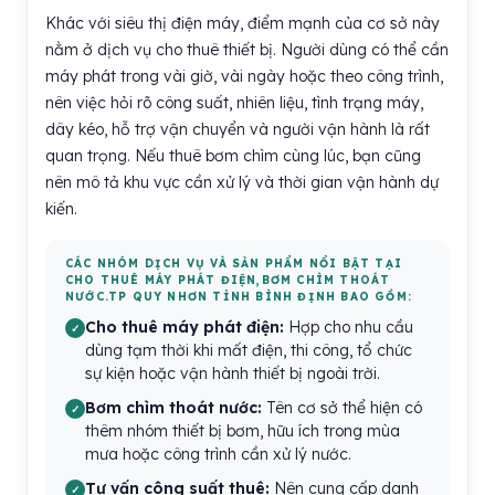
Khác với siêu thị điện máy, điểm mạnh của cơ sở này
nằm ở dịch vụ cho thuê thiết bị. Người dùng có thể cần
máy phát trong vài giờ, vài ngày hoặc theo công trình,
nên việc hỏi rõ công suất, nhiên liệu, tình trạng máy,
dây kéo, hỗ trợ vận chuyển và người vận hành là rất
quan trọng. Nếu thuê bơm chìm cùng lúc, bạn cũng
nên mô tả khu vực cần xử lý và thời gian vận hành dự
kiến.
CÁC NHÓM DỊCH VỤ VÀ SẢN PHẨM NỔI BẬT TẠI
CHO THUÊ MÁY PHÁT ĐIỆN,BƠM CHÌM THOÁT
NƯỚC.TP QUY NHƠN TỈNH BÌNH ĐỊNH BAO GỒM:
Cho thuê máy phát điện:
Hợp cho nhu cầu
dùng tạm thời khi mất điện, thi công, tổ chức
sự kiện hoặc vận hành thiết bị ngoài trời.
Bơm chìm thoát nước:
Tên cơ sở thể hiện có
thêm nhóm thiết bị bơm, hữu ích trong mùa
mưa hoặc công trình cần xử lý nước.
Tư vấn công suất thuê:
Nên cung cấp danh