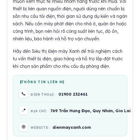
muốn xem thực tế nhiều nhóm hàng trước khi mua. Với
thiết bị liên quan nguồn điện, người dùng nên chuẩn bị
sẵn nhu cầu tải điện, thời gian sử dụng dự kiến và ngân
sách. Nếu cần máy phát điện cho nhà ở, quán ăn hoặc
công trình, bạn nên hỏi rõ công suất liên tục, độ ồn,
nhiên liệu, bảo hành và hỗ trợ vận chuyển.
Hãy đến Siêu thị Điện máy Xanh để trải nghiệm cách
tư vấn thiết bị điện, giao hàng và hỗ trợ lắp đặt trước
khi chọn sản phẩm cho nhu cầu dự phòng điện.
THÔNG TIN LIÊN HỆ
📞
01900 232461
ĐIỆN THOẠI:
📍
769 Trần Hưng Đạo, Quy Nhơn, Gia Lai 55
ĐỊA CHỈ:
🌐
dienmayxanh.com
WEBSITE: