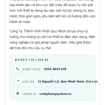
loại nhiên liệu và khu vực đặt máy để được tư vấn sát
hơn. Với thiết bị dùng lâu dài, cần hỏi kỹ chứng từ, bảo
hành, thời gian giao, phụ kiện kết nối và hướng dẫn vận
hành an toàn.
Công Ty TNHH Vĩnh Phát Quy Nhơn là lựa chọn lý
tưởng cho những ai cần hỏi thiết bị điện dân dụng, điện
công nghiệp và giải pháp nguồn điện. Hãy ghé thăm
để trao đổi nhu cầu cụ thể.
THÔNG TIN LIÊN HỆ
📞
0256 3849 678
ĐIỆN THOẠI:
📍
11 Nguyễn Lữ, Quy Nhơn Nam, Gia Lai, Vi
ĐỊA CHỈ:
🌐
vinhphatquynhon.vn
WEBSITE: