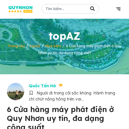
topAZ
/
/
/
Trang chủ
topAZ
Mua Sắm
6 Cửa hàng máy phát điện ở Quy
Nhơn uy tín, đa dạng công suất
Quốc Tấn Hà
Người đi trong cõi sắc không. Hành trang
chỉ chút nắng hồng trên vai...
6 Cửa hàng máy phát điện ở
Quy Nhơn uy tín, đa dạng
công suất