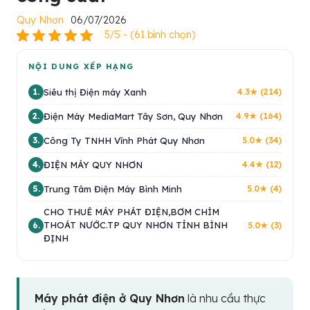
Quy Nhơn
06/07/2026
5/5 - (61 bình chọn)
NỘI DUNG XẾP HẠNG
Siêu thị Điện máy Xanh
1.
4.3★ (214)
Điện Máy MediaMart Tây Sơn, Quy Nhơn
2.
4.9★ (164)
Công Ty TNHH Vĩnh Phát Quy Nhơn
3.
5.0★ (34)
ĐIỆN MÁY QUY NHƠN
4.
4.4★ (12)
Trung Tâm Điện Máy Bình Minh
5.
5.0★ (4)
CHO THUÊ MÁY PHÁT ĐIỆN,BƠM CHÌM
THOÁT NƯỚC.TP QUY NHƠN TỈNH BÌNH
6.
5.0★ (3)
ĐỊNH
Máy phát điện ở Quy Nhơn
là nhu cầu thực