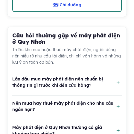
🗺 Chỉ đường
Câu hỏi thường gặp về máy phát điện
ở Quy Nhơn
Trước khi mua hoặc thuê máy phát điện, người dùng
nên hiểu rõ nhu cầu tải điện, chi phí vận hành và những
lưu ý an toàn cơ bản.
Lần đầu mua máy phát điện nên chuẩn bị
thông tin gì trước khi đến cửa hàng?
Bạn nên liệt kê các thiết bị cần dùng khi mất điện, ví dụ
Nên mua hay thuê máy phát điện cho nhu cầu
đèn, tủ lạnh, máy bơm, quạt, máy tính hoặc thiết bị
ngắn hạn?
kinh doanh. Sau đó ước tính thời gian cần chạy liên tục
và không gian đặt máy. Những thông tin này giúp nhân
Nếu chỉ cần dùng trong vài ngày cho công trình, sự
viên tư vấn công suất sát hơn, tránh mua máy quá yếu
Máy phát điện ở Quy Nhơn thường có giá
kiện, sửa chữa hoặc mùa cao điểm mất điện, thuê máy
hoặc quá dư. Nếu chưa chắc cách tính tải, hãy mang
khoảng bao nhiêu?