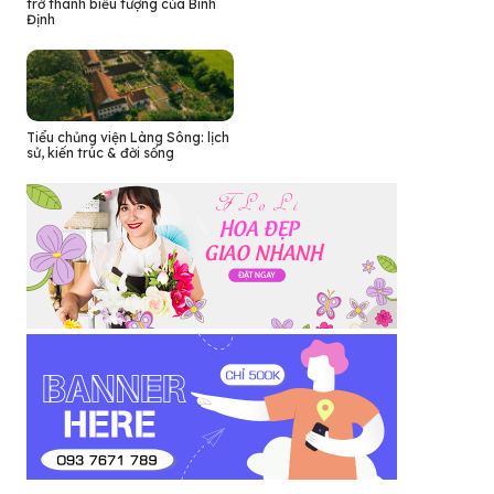
trở thành biểu tượng của Bình
Định
Tiểu chủng viện Làng Sông: lịch
sử, kiến trúc & đời sống