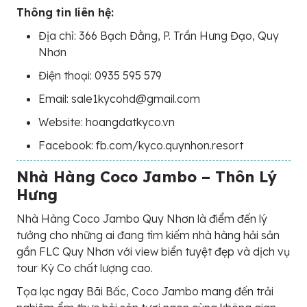
Thông tin liên hệ:
Địa chỉ: 366 Bạch Đằng, P. Trần Hưng Đạo, Quy
Nhơn
Điện thoại: 0935 595 579
Email: sale1kycohd@gmail.com
Website: hoangdatkyco.vn
Facebook: fb.com/kyco.quynhon.resort
Nhà Hàng Coco Jambo – Thôn Lý
Hưng
Nhà Hàng Coco Jambo Quy Nhơn là điểm đến lý
tưởng cho những ai đang tìm kiếm nhà hàng hải sản
gần FLC Quy Nhơn với view biển tuyệt đẹp và dịch vụ
tour Kỳ Co chất lượng cao.
Tọa lạc ngay Bãi Bấc, Coco Jambo mang đến trải