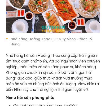
Nhà hàng Hoàng Thao FLC Quy Nhơn – thôn Lý
Hưng
Nhà hàng hải sản Hoàng Thao cung cấp trải nghiệm
ẩm thực đậm chất biển, với đội ngũ nhân viên chuyên
nghiệp, thân thiện và sẵn sàng phục vụ khách hàng.
Không gian check-in xịn xò, nổi bật với “ngọn hải
đăng” độc đáo, giúp thực khách vừa thưởng thức
món ăn vừa có những bức ảnh ấn tượng. View nhìn ra
biển Nhơn Lý cho trải nghiệm thư giãn tuyệt vời.
Menu hải sản phong phú:
Cá tươi, mực, tôm hùm, ghẹ, sò điệp