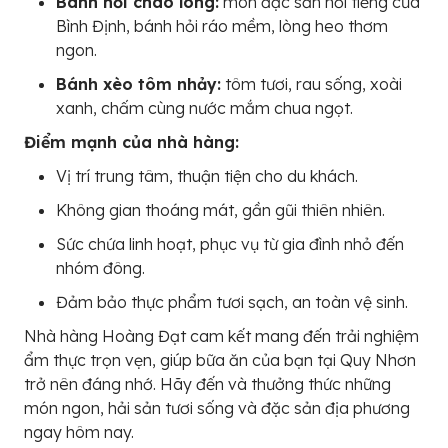
Bánh hỏi cháo lòng:
món đặc sản nổi tiếng của
Bình Định, bánh hỏi ráo mềm, lòng heo thơm
ngon.
Bánh xèo tôm nhảy:
tôm tươi, rau sống, xoài
xanh, chấm cùng nước mắm chua ngọt.
Điểm mạnh của nhà hàng:
Vị trí trung tâm, thuận tiện cho du khách.
Không gian thoáng mát, gần gũi thiên nhiên.
Sức chứa linh hoạt, phục vụ từ gia đình nhỏ đến
nhóm đông.
Đảm bảo thực phẩm tươi sạch, an toàn vệ sinh.
Nhà hàng Hoàng Đạt cam kết mang đến trải nghiệm
ẩm thực trọn vẹn, giúp bữa ăn của bạn tại Quy Nhơn
trở nên đáng nhớ. Hãy đến và thưởng thức những
món ngon, hải sản tươi sống và đặc sản địa phương
ngay hôm nay.