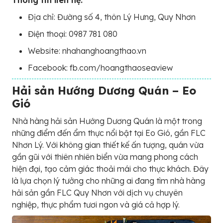
Thông tin liên hệ:
Địa chỉ: Đường số 4, thôn Lý Hưng, Quy Nhơn
Điện thoại: 0987 781 080
Website: nhahanghoangthao.vn
Facebook: fb.com/hoangthaoseaview
Hải sản Hướng Dương Quán – Eo
Gió
Nhà hàng hải sản Hướng Dương Quán là một trong
những điểm đến ẩm thực nổi bật tại Eo Gió, gần FLC
Nhơn Lý. Với không gian thiết kế ấn tượng, quán vừa
gần gũi với thiên nhiên biển vừa mang phong cách
hiện đại, tạo cảm giác thoải mái cho thực khách. Đây
là lựa chọn lý tưởng cho những ai đang tìm nhà hàng
hải sản gần FLC Quy Nhơn với dịch vụ chuyên
nghiệp, thực phẩm tươi ngon và giá cả hợp lý.