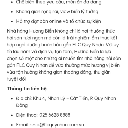
Chế biến theo yêu cầu, món ăn đa dạng
Không gian rộng rãi, view biển lý tưởng
Hỗ trợ đặt bàn online và tổ chức sự kiện
Nhà hàng Hương Biển không chỉ là nơi thưởng thức
hải sản tươi ngon mà còn là trải nghiệm ẩm thực kết
hợp nghỉ dưỡng hoàn hảo gần FLC Quy Nhơn. Với uy
tín lâu năm và dịch vụ tận tâm, Hương Biển là lựa
chọn số một cho những ai muốn tìm nhà hàng hải sản
gần FLC Quy Nhơn để vừa thưởng thức hương vị biển
vừa tận hưởng không gian thoáng đãng, thư giãn
tuyệt đối.
Thông tin liên hệ:
Địa chỉ: Khu 4, Nhơn Lý – Cát Tiến, P. Quy Nhơn
Đông
Điện thoại: 025 6628 8888
Email: resa@flcquynhon.com.vn