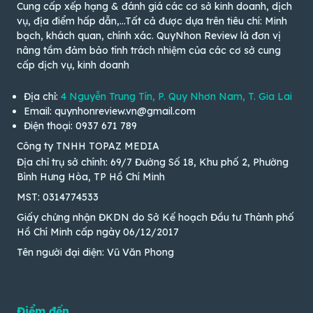
Cung cấp xếp hạng & đánh giá các cơ sở kinh doanh, dịch
vụ, địa điểm hấp dẫn,...Tất cả được dựa trên tiêu chí: Minh
bạch, khách quan, chính xác. QuyNhon Review là đơn vị
nâng tầm đảm bảo tính trách nhiệm của các cơ sở cung
cấp dịch vụ, kinh doanh
Địa chỉ:
4 Nguyễn Trung Tín, P. Quy Nhơn Nam, T. Gia Lai
Email: quynhonreview.vn@gmail.com
Điện thoại: 0937 671 789
Công ty TNHH TOPAZ MEDIA
Địa chỉ trụ sở chính: 69/7 Đường Số 18, Khu phố 2, Phường
Bình Hưng Hòa, TP Hồ Chí Minh
MST: 0314774533
Giấy chứng nhận ĐKDN do Sở Kế hoạch Đầu tư Thành phố
Hồ Chí Minh cấp ngày 06/12/2017
Tên người đại diện: Vũ Văn Phong
Điểm đến