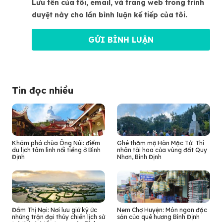
Lưu tên của tôi, email, và trang web trong trình
duyệt này cho lần bình luận kế tiếp của tôi.
Tin đọc nhiều
Khám phá chùa Ông Núi: điểm
Ghé thăm mộ Hàn Mặc Tử: Thi
du lịch tâm linh nổi tiếng ở Bình
nhân tài hoa của vùng đất Quy
Định
Nhơn, Bình Định
Đầm Thị Nại: Nơi lưu giữ ký ức
Nem Chợ Huyện: Món ngon đặc
những trận đại thủy chiến lịch sử
sản của quê hương Bình Định