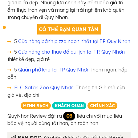
gian biển đẹp. Những lựa chọn này đảm bảo giá trị
ẩm thực trọn vẹn và mang lại trải nghiệm khó quên
trong chuyến đi Quy Nhơn.
CÓ THỂ BẠN QUAN TÂM
5
Cửa hàng bánh pizza ngon nhất tại TP Quy Nhơn
5
Cửa hàng cho thuê đồ du lịch tại TP. Quy Nhơn
thiết kế đẹp, giá rẻ
5
Quán phở khô tại TP Quy Nhơn
thơm ngon, hấp
dẫn
FLC Safari Zoo Quy Nhơn
: Thông tin Giờ mở cửa,
giá vé, địa chỉ
MINH BẠCH
KHÁCH QUAN
CHÍNH XÁC
QuyNhonReview đặt ra
03
tiêu chí với mục tiêu
bảo vệ người dùng tốt hơn, an toàn hơn
BẠN ĐỌC
: Sẽ nhận được ưu đãi tốt hơn khi nói