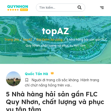
topAZ
/
/
/
Trang chủ
topAZ
Địa Điểm Ăn Uống
5 Nhà hàng hải sản gần FLC
Quy Nhơn, chất lượng và phục vụ tận tâm
Quốc Tấn Hà
Người đi trong cõi sắc không. Hành trang
chỉ chút nắng hồng trên vai...
5 Nhà hàng hải sản gần FLC
Quy Nhơn, chất lượng và phục
vụ tận tâm