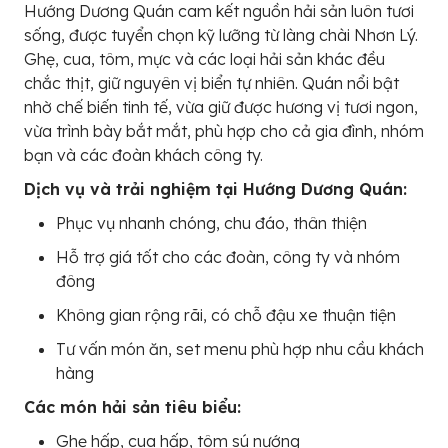
Hướng Dương Quán cam kết nguồn hải sản luôn tươi
sống, được tuyển chọn kỹ lưỡng từ làng chài Nhơn Lý.
Ghẹ, cua, tôm, mực và các loại hải sản khác đều
chắc thịt, giữ nguyên vị biển tự nhiên. Quán nổi bật
nhờ chế biến tinh tế, vừa giữ được hương vị tươi ngon,
vừa trình bày bắt mắt, phù hợp cho cả gia đình, nhóm
bạn và các đoàn khách công ty.
Dịch vụ và trải nghiệm tại Hướng Dương Quán:
Phục vụ nhanh chóng, chu đáo, thân thiện
Hỗ trợ giá tốt cho các đoàn, công ty và nhóm
đông
Không gian rộng rãi, có chỗ đậu xe thuận tiện
Tư vấn món ăn, set menu phù hợp nhu cầu khách
hàng
Các món hải sản tiêu biểu:
Ghẹ hấp, cua hấp, tôm sú nướng