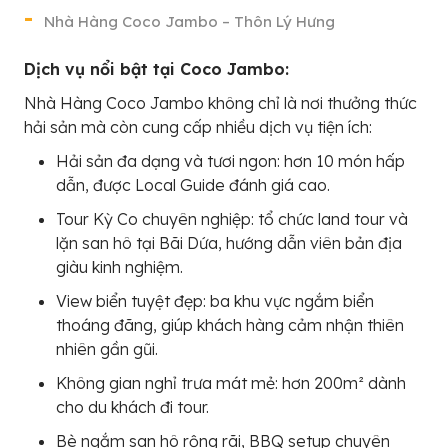
Nhà Hàng Coco Jambo – Thôn Lý Hưng
Dịch vụ nổi bật tại Coco Jambo:
Nhà Hàng Coco Jambo không chỉ là nơi thưởng thức
hải sản mà còn cung cấp nhiều dịch vụ tiện ích:
Hải sản đa dạng và tươi ngon: hơn 10 món hấp
dẫn, được Local Guide đánh giá cao.
Tour Kỳ Co chuyên nghiệp: tổ chức land tour và
lặn san hô tại Bãi Dứa, hướng dẫn viên bản địa
giàu kinh nghiệm.
View biển tuyệt đẹp: ba khu vực ngắm biển
thoáng đãng, giúp khách hàng cảm nhận thiên
nhiên gần gũi.
Không gian nghỉ trưa mát mẻ: hơn 200m² dành
cho du khách đi tour.
Bè ngắm san hô rộng rãi, BBQ setup chuyên