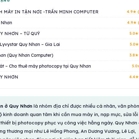
HẠNG
H MÁY IN TẬN NƠI -TRẦN MINH COMPUTER
4.9★ (
 Nhơn
4.9★ 
Y NHƠN – TỪ QUÝ
5.0★
 Lyvystar Quy Nhơn – Gia Lai
5.0★
hơn (Quy Nhơn Computer)
3.8★
hát – Cho thuê máy photocopy tại Quy Nhơn
5.0
UY NHƠN
4.4★
in ở Quy Nhơn
là nhóm địa chỉ được nhiều cá nhân, văn phòn
ộ kinh doanh quan tâm khi cần mua máy in, nạp mực, sửa lỗi
 thiết bị photocopy phục vụ công việc hằng ngày. Quy Nhơn
ng thương mại như Lê Hồng Phong, An Dương Vương, Lê Lợi,