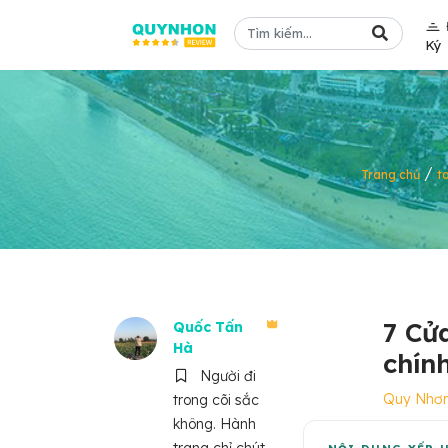
Ký
/
Trang chủ
t
7 Cử
Quốc Tấn
Hà
chính
Người đi
Quy Nhơ
trong cõi sắc
không. Hành