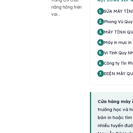
trang chỉ chút
NỘI DUNG XẾP 
nắng hồng trên
SỬA MÁY TÍN
1.
vai...
Phong Vũ Quy
2.
MÁY TÍNH QU
3.
Máy in mực in
4.
Vi Tính Quy N
5.
Công ty Tín P
6.
ĐIỆN MÁY Q
7.
Cửa hàng máy 
trường học và h
bản in hoặc tìm
nhiều tuyến đườ