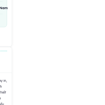
t Nam
y in,
ch
hiết
a
Nếu