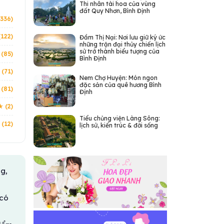
Thi nhân tài hoa của vùng
đất Quy Nhơn, Bình Định
336)
(122)
Đầm Thị Nại: Nơi lưu giữ ký ức
những trận đại thủy chiến lịch
sử trở thành biểu tượng của
 (85)
Bình Định
 (71)
Nem Chợ Huyện: Món ngon
đặc sản của quê hương Bình
 (81)
Định
★ (2)
Tiểu chủng viện Làng Sông:
 (12)
lịch sử, kiến trúc & đời sống
g,
 có