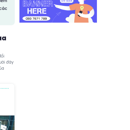
kiểm
 các
ua
đổi
ưới đây
của