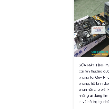
SỬA MÁY TÍNH MÁ
cái tên thường đượ
phòng tại Quy Nhơn
phòng, hộ kinh doa
phản hồi cho biết 
những ai đang tìm
in và hỗ trợ tại nh