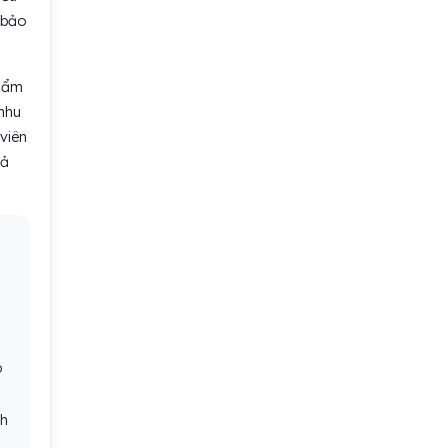
 bảo
phẩm
nhu
 viên
hả
o
nh