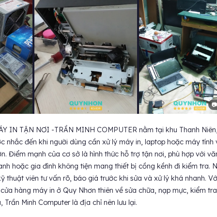
📷
Y IN TẬN NƠI -TRẦN MINH COMPUTER nằm tại khu Thanh Niên,
c nhắc đến khi người dùng cần xử lý máy in, laptop hoặc máy tính
. Điểm mạnh của cơ sở là hình thức hỗ trợ tận nơi, phù hợp với vă
nh hoặc gia đình không tiện mang thiết bị cồng kềnh đi kiểm tra. 
kỹ thuật viên tư vấn rõ, báo giá trước khi sửa và xử lý khá nhanh. Vớ
 cửa hàng máy in ở Quy Nhơn thiên về sửa chữa, nạp mực, kiểm tra 
à, Trần Minh Computer là địa chỉ nên lưu lại.