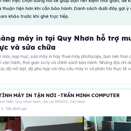
nên việc chọn đúng nơi sẽ giúp bạn tiết kiệm thời gian, dễ 
 thuận tiện hơn khi cần bảo hành. Danh sách dưới đây gợi ý
ham khảo trước khi ghé trực tiếp.
hàng máy in tại Quy Nhơn hỗ trợ m
ực và sửa chữa
mới, nạp mực, sửa máy in hay thuê máy photocopy, bạn nên trao 
hí vận hành, thời gian xử lý và chính sách bảo hành. Những địa chỉ d
ức độ nổi bật, độ phù hợp với nhu cầu máy in và phản hồi thực tế 
TÍNH MÁY IN TẬN NƠI -TRẦN MINH COMPUTER
anh Niên, Quy Nhơn Nam, Gia Lai 590000, Việt Nam
 5 · 336 đánh giá