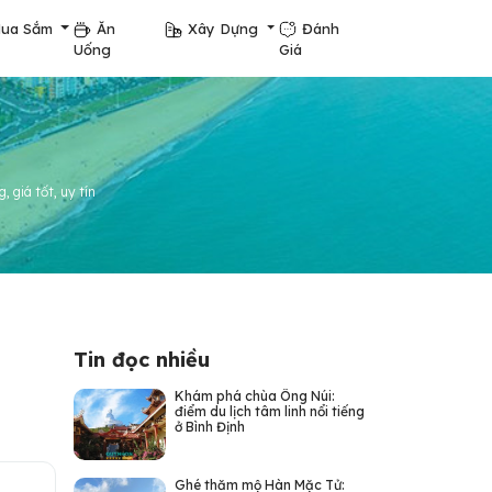
ua Sắm
Ăn
Xây Dựng
Đánh
Uống
Giá
 giá tốt, uy tín
Tin đọc nhiều
Khám phá chùa Ông Núi:
điểm du lịch tâm linh nổi tiếng
ở Bình Định
Ghé thăm mộ Hàn Mặc Tử: