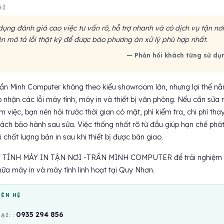
GÌ
ụng đánh giá cao việc tư vấn rõ, hỗ trợ nhanh và có dịch vụ tận nơi
n mô tả lỗi thật kỹ để được báo phương án xử lý phù hợp nhất.
— Phản hồi khách từng sử dụ
ần Minh Computer không theo kiểu showroom lớn, nhưng lợi thế n
iếp nhận các lỗi máy tính, máy in và thiết bị văn phòng. Nếu cần sửa
m việc, bạn nên hỏi trước thời gian có mặt, phí kiểm tra, chi phí tha
 sách bảo hành sau sửa. Việc thống nhất rõ từ đầu giúp hạn chế phá
 chất lượng bản in sau khi thiết bị được bàn giao.
 TÍNH MÁY IN TẬN NƠI -TRẦN MINH COMPUTER để trải nghiệm 
hữa máy in và máy tính linh hoạt tại Quy Nhơn.
IÊN HỆ
0935 294 856
OẠI: