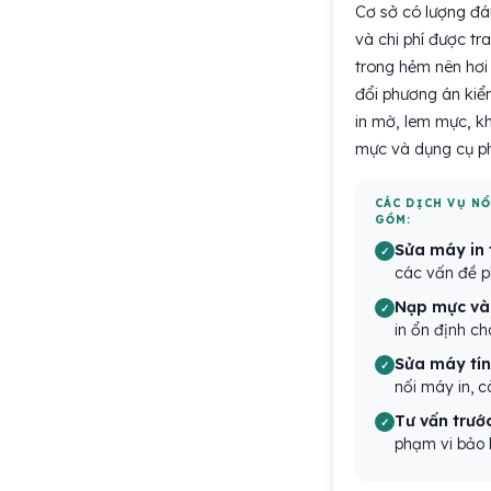
Cơ sở có lượng đán
và chi phí được tr
trong hẻm nên hơi
đổi phương án kiểm
in mờ, lem mực, khô
mực và dụng cụ ph
CÁC DỊCH VỤ N
GỒM:
Sửa máy in 
các vấn đề ph
Nạp mực và 
in ổn định c
Sửa máy tín
nối máy in, c
Tư vấn trước
phạm vi bảo 