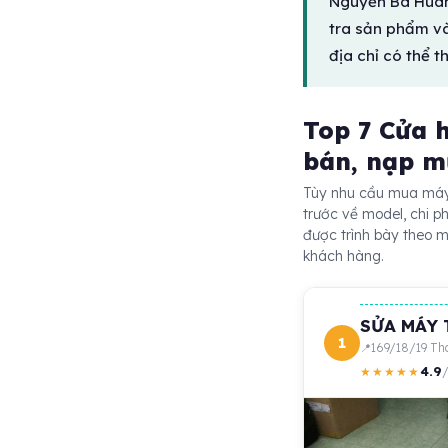
Nguyễn Bá Huân 
tra sản phẩm và
địa chỉ có thể t
Top 7 Cửa 
bán, nạp m
Tùy nhu cầu mua máy 
trước về model, chi p
được trình bày theo m
khách hàng.
SỬA MÁY 
1
169/18/19 Th
4.9
★★★★★
/