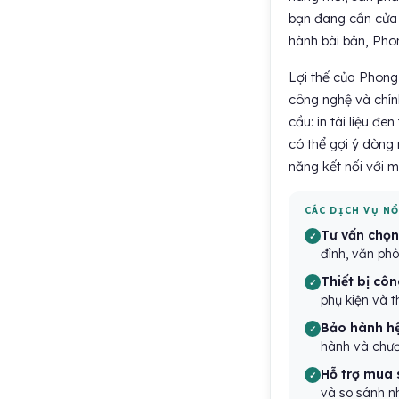
bạn đang cần cửa 
hành bài bản, Phon
Lợi thế của Phon
công nghệ và chính
cầu: in tài liệu đe
có thể gợi ý dòng 
năng kết nối với 
CÁC DỊCH VỤ N
Tư vấn chọn
đình, văn ph
Thiết bị cô
phụ kiện và t
Bảo hành hệ
hành và chươn
Hỗ trợ mua 
và so sánh nh