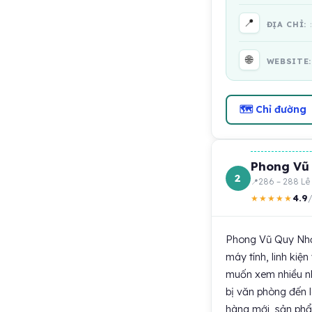
📍
ĐỊA CHỈ:
🌐
WEBSITE
🗺 Chỉ đường
Phong Vũ
2
286 – 288 Lê
4.9
★★★★★
/
Phong Vũ Quy Nhơn
máy tính, linh kiệ
muốn xem nhiều nh
bị văn phòng đến 
hàng mới, sản phẩ