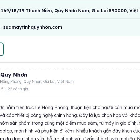
169/18/19 Thanh Niên, Quy Nhơn Nam, Gia Lai 590000, Việ
suamaytinhquynhon.com
:
 Quy Nhơn
 Hồng Phong, Quy Nhơn, Gia Lai, Việt Nam
 5 · 122 đánh giá
 nằm trên trục Lê Hồng Phong, thuận tiện cho người cần mua má
n và các thiết bị công nghệ chính hãng. Đây là lựa chọn hợp với khá
óm sản phẩm trong cùng một điểm mua sắm, từ máy in gia đình, t
laptop, màn hình và phụ kiện đi kèm. Nhiều khách gần đây khen cử
m đa dạng, nhân viên hỗ trợ nhanh và tư vấn khá chuyên nghiệp. 