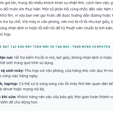
h giá lớn, trong đó nhiều khách khen sự nhiệt tình, cách làm việc 
ao đổi trước khi thực hiện. Một số phản hồi cũng nhắc đến việc tiệm
 khó tìm, vì vậy bạn nên gọi trước để được hướng dẫn đường hoặc 
 tra tại chỗ. Với máy in văn phòng, nên mô tả rõ lỗi như kẹt giấy, 
ng nhận lệnh in hoặc lỗi kết nối để kỹ thuật viên chuẩn bị linh kiện
ù hợp.
ỔI BẬT TẠI SỬA MÁY TÍNH MÁY IN TẬN NƠI -TRẦN MINH COMPUTER
tận nơi:
Hỗ trợ kiểm tra lỗi in mờ, kẹt giấy, không nhận lệnh in hoặc
át sinh trong quá trình sử dụng.
vệ sinh máy:
Phù hợp với văn phòng, cửa hàng nhỏ cần duy trì m
ho công việc hằng ngày.
h, laptop:
Có thể xử lý song song các lỗi máy tính liên quan đến kế
ài driver hoặc mạng nội bộ.
 khi sửa:
Khách hàng nên yêu cầu báo giá, thời gian hoàn thành v
hành để chủ động hơn.