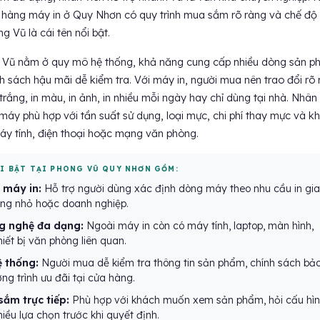
hàng máy in ở Quy Nhơn có quy trình mua sắm rõ ràng và chế độ
g Vũ là cái tên nổi bật.
g Vũ nằm ở quy mô hệ thống, khả năng cung cấp nhiều dòng sản 
 sách hậu mãi dễ kiểm tra. Với máy in, người mua nên trao đổi rõ 
n trắng, in màu, in ảnh, in nhiều mỗi ngày hay chỉ dùng tại nhà. Nhân
máy phù hợp với tần suất sử dụng, loại mực, chi phí thay mực và k
máy tính, điện thoại hoặc mạng văn phòng.
ỔI BẬT TẠI PHONG VŨ QUY NHƠN GỒM:
 máy in:
Hỗ trợ người dùng xác định dòng máy theo nhu cầu in gia
òng nhỏ hoặc doanh nghiệp.
ng nghệ đa dạng:
Ngoài máy in còn có máy tính, laptop, màn hình,
hiết bị văn phòng liên quan.
 thống:
Người mua dễ kiểm tra thông tin sản phẩm, chính sách bả
g trình ưu đãi tại cửa hàng.
sắm trực tiếp:
Phù hợp với khách muốn xem sản phẩm, hỏi cấu hì
iều lựa chọn trước khi quyết định.