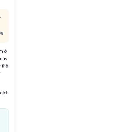
.
ng
ằm ở
 máy
y thế
t
dịch