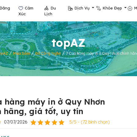
Đăng
Cảm
Du
Dịch Vụ
Khỏe Đẹp
M
Xúc
Lịch
topAZ
/
/
/
opAZ
Mua Sắm
Đồ Công Nghệ
7 Cửa hàng máy in ở Quy Nhơn chính hãng,
a hàng máy in ở Quy Nhơn
 hãng, giá tốt, uy tín
n
07/07/2026
5/5 - (72 bình chọn)