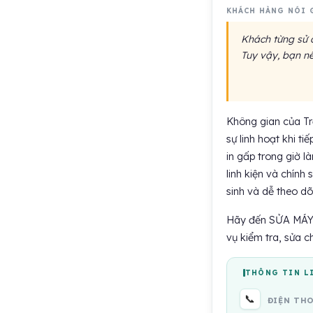
KHÁCH HÀNG NÓI 
Khách từng sử d
Tuy vậy, bạn nê
Không gian của Tr
sự linh hoạt khi t
in gấp trong giờ là
linh kiện và chính
sinh và dễ theo dõi
Hãy đến SỬA MÁY
vụ kiểm tra, sửa c
THÔNG TIN L
📞
ĐIỆN TH