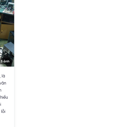
 3 ảnh
 là
 văn
n
Nhiều
i
lỗi