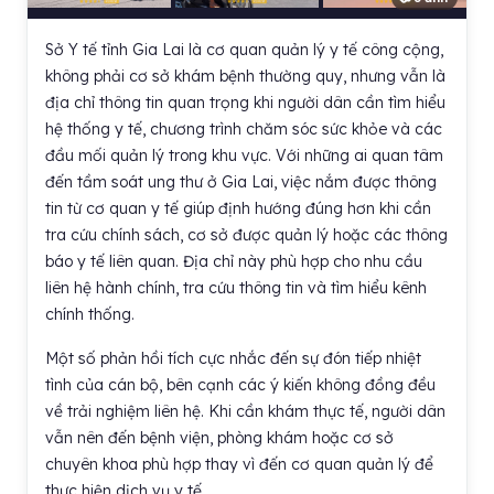
Sở Y tế tỉnh Gia Lai là cơ quan quản lý y tế công cộng,
không phải cơ sở khám bệnh thường quy, nhưng vẫn là
địa chỉ thông tin quan trọng khi người dân cần tìm hiểu
hệ thống y tế, chương trình chăm sóc sức khỏe và các
đầu mối quản lý trong khu vực. Với những ai quan tâm
đến tầm soát ung thư ở Gia Lai, việc nắm được thông
tin từ cơ quan y tế giúp định hướng đúng hơn khi cần
tra cứu chính sách, cơ sở được quản lý hoặc các thông
báo y tế liên quan. Địa chỉ này phù hợp cho nhu cầu
liên hệ hành chính, tra cứu thông tin và tìm hiểu kênh
chính thống.
Một số phản hồi tích cực nhắc đến sự đón tiếp nhiệt
tình của cán bộ, bên cạnh các ý kiến không đồng đều
về trải nghiệm liên hệ. Khi cần khám thực tế, người dân
vẫn nên đến bệnh viện, phòng khám hoặc cơ sở
chuyên khoa phù hợp thay vì đến cơ quan quản lý để
thực hiện dịch vụ y tế.