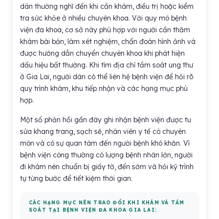
dân thường nghĩ đến khi cần khám, điều trị hoặc kiểm
tra sức khỏe ở nhiều chuyên khoa. Với quy mô bệnh
viện đa khoa, cơ sở này phù hợp với người cần thăm
khám bài bản, làm xét nghiệm, chẩn đoán hình ảnh và
được hướng dẫn chuyển chuyên khoa khi phát hiện
dấu hiệu bất thường. Khi tìm địa chỉ tầm soát ung thư
ở Gia Lai, người dân có thể liên hệ bệnh viện để hỏi rõ
quy trình khám, khu tiếp nhận và các hạng mục phù
hợp.
Một số phản hồi gần đây ghi nhận bệnh viện được tu
sửa khang trang, sạch sẽ, nhân viên y tế có chuyên
môn và có sự quan tâm đến người bệnh khó khăn. Vì
bệnh viện công thường có lượng bệnh nhân lớn, người
đi khám nên chuẩn bị giấy tờ, đến sớm và hỏi kỹ trình
tự từng bước để tiết kiệm thời gian.
CÁC HẠNG MỤC NÊN TRAO ĐỔI KHI KHÁM VÀ TẦM
SOÁT TẠI BỆNH VIỆN ĐA KHOA GIA LAI: