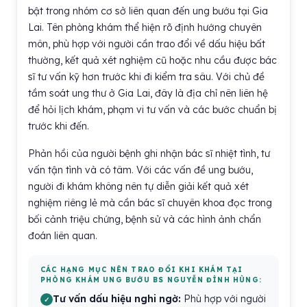
bật trong nhóm cơ sở liên quan đến ung bướu tại Gia
Lai. Tên phòng khám thể hiện rõ định hướng chuyên
môn, phù hợp với người cần trao đổi về dấu hiệu bất
thường, kết quả xét nghiệm cũ hoặc nhu cầu được bác
sĩ tư vấn kỹ hơn trước khi đi kiểm tra sâu. Với chủ đề
tầm soát ung thư ở Gia Lai, đây là địa chỉ nên liên hệ
để hỏi lịch khám, phạm vi tư vấn và các bước chuẩn bị
trước khi đến.
Phản hồi của người bệnh ghi nhận bác sĩ nhiệt tình, tư
vấn tận tình và có tâm. Với các vấn đề ung bướu,
người đi khám không nên tự diễn giải kết quả xét
nghiệm riêng lẻ mà cần bác sĩ chuyên khoa đọc trong
bối cảnh triệu chứng, bệnh sử và các hình ảnh chẩn
đoán liên quan.
CÁC HẠNG MỤC NÊN TRAO ĐỔI KHI KHÁM TẠI
PHÒNG KHÁM UNG BƯỚU BS NGUYỄN ĐÌNH HÙNG:
Tư vấn dấu hiệu nghi ngờ:
Phù hợp với người