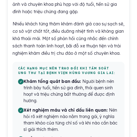
ảnh và chuyên khoa phù hợp với độ tuổi, tiền sử gia
đình hoặc triệu chứng đang gặp.
Nhiều khách từng thăm khám đánh giá cao sự sạch sẽ,
cơ sở vật chất tốt, điều dưỡng nhiệt tình và không gian
khá thoải mái. Một số phản hồi cũng nhắc đến chính
sách thanh toán linh hoạt, bãi đỗ xe thuận tiện và trải
nghiệm khám điều trị chu đáo ở một số chuyên khoa.
CÁC HẠNG MỤC NÊN TRAO ĐỔI KHI TẦM SOÁT
UNG THƯ TẠI BỆNH VIỆN HÙNG VƯƠNG GIA LAI:
Khám tổng quát ban đầu:
Người bệnh nên
trình bày tuổi, tiền sử gia đình, thói quen sinh
hoạt và triệu chứng bất thường để được định
hướng.
Xét nghiệm máu và chỉ dấu liên quan:
Nên
hỏi rõ xét nghiệm nào nằm trong gói, ý nghĩa
tham khảo của từng chỉ số và khi nào cần bác
sĩ giải thích thêm.