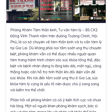
📷 3 ảnh
Phòng Khám Tâm thần kinh, Tư vấn tâm lý – BS.CK2
Đồng Vĩnh Thanh nằm trên đường Trường Chinh, Hội
Phú, là cơ sở chuyên về tâm thần kinh và tư vấn tâm lý
tại Gia Lai. Dù không phải nơi tầm soát ung thư chuyên
biệt, phòng khám vẫn có thể được nhiều người quan
tâm trong hành trình chăm sóc sức khỏe tổng thể, đặc
biệt với bệnh nhân đang lo lắng kéo dài, mất ngủ, căng
thẳng hoặc cần hỗ trợ tinh thần khi đối diện vấn đề
sức khỏe. Khi nói đến tầm soát ung thư ở Gia Lai, sức
khỏe tâm lý cũng là yếu tố nên được chú ý song song
với kiểm tra thể chất.
Phản hồi về phòng khám có cả ý kiến tích cực và chưa
hài lòng. Một số người khen phòng khám sạch, bác sĩ