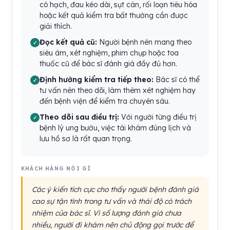
có hạch, đau kéo dài, sụt cân, rối loạn tiêu hóa
hoặc kết quả kiểm tra bất thường cần được
giải thích.
Đọc kết quả cũ:
Người bệnh nên mang theo
siêu âm, xét nghiệm, phim chụp hoặc toa
thuốc cũ để bác sĩ đánh giá đầy đủ hơn.
Định hướng kiểm tra tiếp theo:
Bác sĩ có thể
tư vấn nên theo dõi, làm thêm xét nghiệm hay
đến bệnh viện để kiểm tra chuyên sâu.
Theo dõi sau điều trị:
Với người từng điều trị
bệnh lý ung bướu, việc tái khám đúng lịch và
lưu hồ sơ là rất quan trọng.
KHÁCH HÀNG NÓI GÌ
Các ý kiến tích cực cho thấy người bệnh đánh giá
cao sự tận tình trong tư vấn và thái độ có trách
nhiệm của bác sĩ. Vì số lượng đánh giá chưa
nhiều, người đi khám nên chủ động gọi trước để