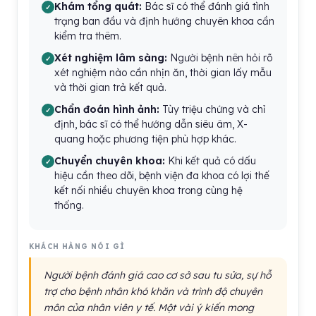
Khám tổng quát:
Bác sĩ có thể đánh giá tình
trạng ban đầu và định hướng chuyên khoa cần
kiểm tra thêm.
Xét nghiệm lâm sàng:
Người bệnh nên hỏi rõ
xét nghiệm nào cần nhịn ăn, thời gian lấy mẫu
và thời gian trả kết quả.
Chẩn đoán hình ảnh:
Tùy triệu chứng và chỉ
định, bác sĩ có thể hướng dẫn siêu âm, X-
quang hoặc phương tiện phù hợp khác.
Chuyển chuyên khoa:
Khi kết quả có dấu
hiệu cần theo dõi, bệnh viện đa khoa có lợi thế
kết nối nhiều chuyên khoa trong cùng hệ
thống.
KHÁCH HÀNG NÓI GÌ
Người bệnh đánh giá cao cơ sở sau tu sửa, sự hỗ
trợ cho bệnh nhân khó khăn và trình độ chuyên
môn của nhân viên y tế. Một vài ý kiến mong