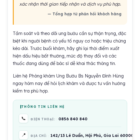
xác nhận thời gian tiếp nhận và dịch vụ phù hợp.
— Tổng hợp từ phản hồi khách hàng
Tầm soát và theo dõi ung bướu cần sự thận trọng, đặc
biệt khi người bệnh có yếu tố nguy cơ hoặc triệu chứng
kéo dài. Trước buổi khám, hãy ghi lại thời điểm xuất
hiện dấu hiệu bất thường, mức độ thay đổi và các
thuốc đang dùng để bác sĩ dễ khai thác thông tin.
Liên hệ Phòng khám Ung Bướu Bs Nguyễn Đình Hùng
ngay hôm nay để hỏi lịch khám và được tư vấn hướng
kiểm tra phù hợp.
THÔNG TIN LIÊN HỆ
📞
0856 840 840
ĐIỆN THOẠI:
📍
142/13 Lê Duẩn, Hội Phú, Gia Lai 600000,
ĐỊA CHỈ: