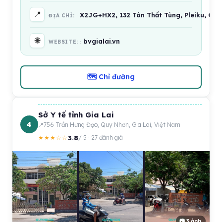
📍
X2JG+HX2, 132 Tôn Thất Tùng, Pleiku, Gia
ĐỊA CHỈ:
🌐
bvgialai.vn
WEBSITE:
🗺 Chỉ đường
Sở Y tế tỉnh Gia Lai
4
756 Trần Hưng Đạo, Quy Nhơn, Gia Lai, Việt Nam
3.8
★★★☆☆
/ 5 · 27 đánh giá
📷 3 ảnh