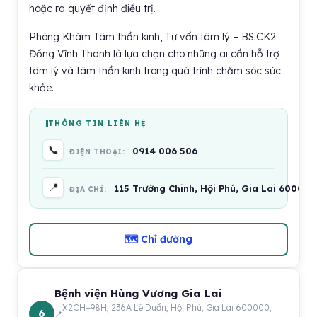
hoặc ra quyết định điều trị.
Phòng Khám Tâm thần kinh, Tư vấn tâm lý – BS.CK2
Đồng Vĩnh Thanh là lựa chọn cho những ai cần hỗ trợ
tâm lý và tâm thần kinh trong quá trình chăm sóc sức
khỏe.
THÔNG TIN LIÊN HỆ
📞
0914 006 506
ĐIỆN THOẠI:
📍
115 Trường Chinh, Hội Phú, Gia Lai 600000
ĐỊA CHỈ:
🗺 Chỉ đường
Bệnh viện Hùng Vương Gia Lai
X2CH+98H, 236A Lê Duẩn, Hội Phú, Gia Lai 600000,
6