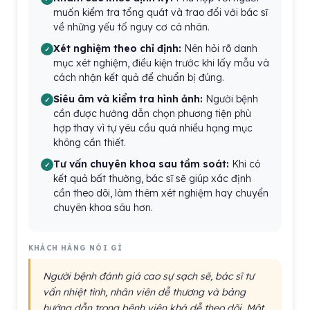
muốn kiểm tra tổng quát và trao đổi với bác sĩ
về những yếu tố nguy cơ cá nhân.
Xét nghiệm theo chỉ định:
Nên hỏi rõ danh
mục xét nghiệm, điều kiện trước khi lấy mẫu và
cách nhận kết quả để chuẩn bị đúng.
Siêu âm và kiểm tra hình ảnh:
Người bệnh
cần được hướng dẫn chọn phương tiện phù
hợp thay vì tự yêu cầu quá nhiều hạng mục
không cần thiết.
Tư vấn chuyên khoa sau tầm soát:
Khi có
kết quả bất thường, bác sĩ sẽ giúp xác định
cần theo dõi, làm thêm xét nghiệm hay chuyển
chuyên khoa sâu hơn.
KHÁCH HÀNG NÓI GÌ
Người bệnh đánh giá cao sự sạch sẽ, bác sĩ tư
vấn nhiệt tình, nhân viên dễ thương và bảng
hướng dẫn trong bệnh viện khá dễ theo dõi. Một