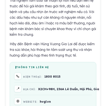
Trải nghiệm tầm soát sẽ thuận lợi hơn nếu bạn liên hệ
trước để hỏi gói khám theo giới tính, độ tuổi, tiền sử
bệnh và yêu cầu nhịn ăn trước xét nghiệm nếu có. Với
các dấu hiệu như sụt cân không rõ nguyên nhân, nổi
hạch kéo dài, đau âm ỉ hoặc ra máu bất thường, người
bệnh nên khám bác sĩ chuyên khoa thay vì chỉ chọn gói
kiểm tra chung.
Hãy đến Bệnh viện Hùng Vương Gia Lai để được kiểm
tra sức khỏe, hỏi thông tin tầm soát ung thư và nhận
hướng dẫn phù hợp theo tình trạng thực tế.
THÔNG TIN LIÊN HỆ
📞
1800 8015
ĐIỆN THOẠI:
📍
X2CH+98H, 236A Lê Duẩn, Hội Phú, Gia La
ĐỊA CHỈ:
🌐
hvgl.vn
WEBSITE: