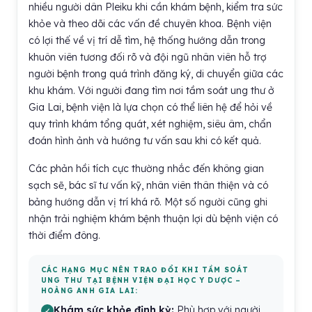
nhiều người dân Pleiku khi cần khám bệnh, kiểm tra sức
khỏe và theo dõi các vấn đề chuyên khoa. Bệnh viện
có lợi thế về vị trí dễ tìm, hệ thống hướng dẫn trong
khuôn viên tương đối rõ và đội ngũ nhân viên hỗ trợ
người bệnh trong quá trình đăng ký, di chuyển giữa các
khu khám. Với người đang tìm nơi tầm soát ung thư ở
Gia Lai, bệnh viện là lựa chọn có thể liên hệ để hỏi về
quy trình khám tổng quát, xét nghiệm, siêu âm, chẩn
đoán hình ảnh và hướng tư vấn sau khi có kết quả.
Các phản hồi tích cực thường nhắc đến không gian
sạch sẽ, bác sĩ tư vấn kỹ, nhân viên thân thiện và có
bảng hướng dẫn vị trí khá rõ. Một số người cũng ghi
nhận trải nghiệm khám bệnh thuận lợi dù bệnh viện có
thời điểm đông.
CÁC HẠNG MỤC NÊN TRAO ĐỔI KHI TẦM SOÁT
UNG THƯ TẠI BỆNH VIỆN ĐẠI HỌC Y DƯỢC –
HOÀNG ANH GIA LAI:
Khám sức khỏe định kỳ:
Phù hợp với người