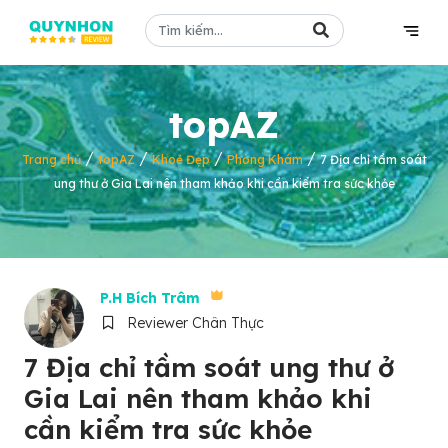
topAZ
/
/
/
/
Trang chủ
topAZ
Khoẻ Đẹp
Phòng Khám
7 Địa chỉ tầm soát
ung thư ở Gia Lai nên tham khảo khi cần kiểm tra sức khỏe
P.H Bích Trâm
Reviewer Chân Thực
7 Địa chỉ tầm soát ung thư ở
Gia Lai nên tham khảo khi
cần kiểm tra sức khỏe