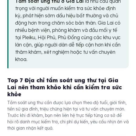
Tầm soát ung thư ở Gia Lai
là nhu cầu quan
trọng với người muốn kiểm tra sức khỏe định
kỳ, phát hiện sớm dấu hiệu bất thường và chủ
động hơn trong chăm sóc bản thân. Gia Lai có
nhiều bệnh viện, phòng khám và đầu mối y tế
tại Pleiku, Hội Phú, Phù Đổng cùng các khu vực
lân cận, giúp người dân dễ tiếp cận hơn khi cần
thăm khám, xét nghiệm hoặc tư vấn chuyên
khoa.
Top 7 Địa chỉ tầm soát ung thư tại Gia
Lai nên tham khảo khi cần kiểm tra sức
khỏe
Tầm soát ung thư cần được lựa chọn theo độ tuổi, giới tính,
tiền sử gia đình, triệu chứng hiện tại và tư vấn chuyên môn.
Trước khi đi khám, bạn nên liên hệ trực tiếp từng cơ sở để
hỏi rõ danh mục kiểm tra, chi phí dự kiến, yêu cầu nhịn ăn và
thời gian nhận kết quả.