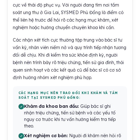
cực về thái độ phục vụ. Với người đang tìm nơi tầm
soát ung thư ở Gia Lai, SYSMED Phù Đổng là điểm có
thể liên hệ trước để hỏi rõ các hạng mục khám, xét
nghiệm hoặc hướng chuyển chuyên khoa khi cần.
Các nhận xét tích cực thường tập trung vào bác sĩ tư
vấn kỹ, nhân viên niềm nở và quy trình tiếp nhận tương
đối dễ chịu. Khi đi kiểm tra sức khỏe định kỳ, người
bệnh nên trình bày rõ triệu chứng, tiền sử gia đình, thói
quen sinh hoạt và các kết quả cũ để bác sĩ có cơ sở
định hướng nhóm xét nghiệm phù hợp.
CÁC HẠNG MỤC NÊN TRAO ĐỔI KHI KHÁM VÀ TẦM
SOÁT TẠI SYSMED PHÙ ĐỔNG:
Khám đa khoa ban đầu:
Giúp bác sĩ ghi
nhận triệu chứng, tiền sử bệnh và các yếu tố
nguy cơ trước khi tư vấn hướng kiểm tra tiếp
theo.
Xét nghiệm cơ bản:
Người đi khám nên hỏi rõ