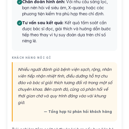
Chẩn đoán hình ảnh:
Với nhu cầu sàng lọc,
bạn nên hỏi về siêu âm, X-quang hoặc các
phương tiện kiểm tra phù hợp theo chỉ định.
Tư vấn sau kết quả:
Kết quả tầm soát cần
được bác sĩ đọc, giải thích và hướng dẫn bước
tiếp theo thay vì tự suy đoán dựa trên chỉ số
riêng lẻ.
KHÁCH HÀNG NÓI GÌ
Nhiều người đánh giá bệnh viện sạch, rộng, nhân
viên tiếp nhận nhiệt tình, điều dưỡng hỗ trợ chu
đáo và bác sĩ giải thích tương đối rõ trong một số
chuyên khoa. Bên cạnh đó, cũng có phản hồi về
thời gian chờ và quy trình đông vào vài khung
giờ.
— Tổng hợp từ phản hồi khách hàng