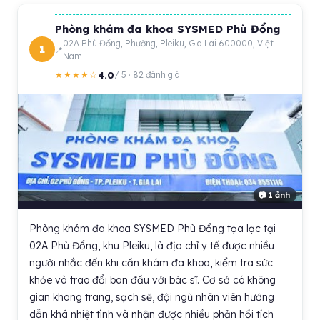
Phòng khám đa khoa SYSMED Phù Đổng
02A Phù Đổng, Phường, Pleiku, Gia Lai 600000, Việt
1
Nam
4.0
★★★★☆
/ 5 · 82 đánh giá
📷 1 ảnh
Phòng khám đa khoa SYSMED Phù Đổng tọa lạc tại
02A Phù Đổng, khu Pleiku, là địa chỉ y tế được nhiều
người nhắc đến khi cần khám đa khoa, kiểm tra sức
khỏe và trao đổi ban đầu với bác sĩ. Cơ sở có không
gian khang trang, sạch sẽ, đội ngũ nhân viên hướng
dẫn khá nhiệt tình và nhận được nhiều phản hồi tích