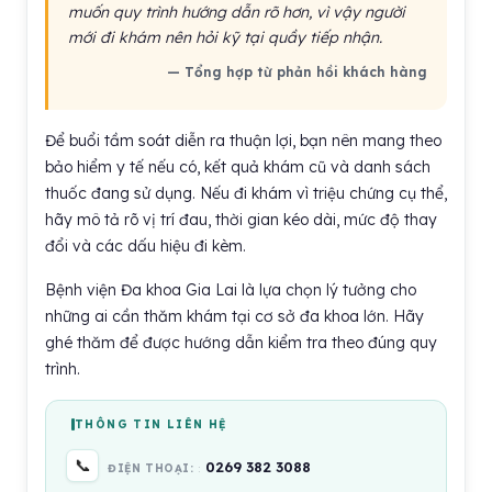
muốn quy trình hướng dẫn rõ hơn, vì vậy người
mới đi khám nên hỏi kỹ tại quầy tiếp nhận.
— Tổng hợp từ phản hồi khách hàng
Để buổi tầm soát diễn ra thuận lợi, bạn nên mang theo
bảo hiểm y tế nếu có, kết quả khám cũ và danh sách
thuốc đang sử dụng. Nếu đi khám vì triệu chứng cụ thể,
hãy mô tả rõ vị trí đau, thời gian kéo dài, mức độ thay
đổi và các dấu hiệu đi kèm.
Bệnh viện Đa khoa Gia Lai là lựa chọn lý tưởng cho
những ai cần thăm khám tại cơ sở đa khoa lớn. Hãy
ghé thăm để được hướng dẫn kiểm tra theo đúng quy
trình.
THÔNG TIN LIÊN HỆ
📞
0269 382 3088
ĐIỆN THOẠI: