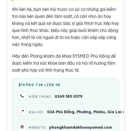
Khi liên hệ, bạn nên hỏi trước cơ sở có những gói kiểm
tra nào liên quan đến tầm soát, có cần nhịn ăn hay
không và kết quả sẽ được bác sĩ giải thích trực tiếp hay
qua hình thức khác. Điều này giúp buổi khám chủ động
hơn, nhất là với người đi từ xa hoặc cần sắp xếp công
việc trong ngày.
Hãy đến Phòng khám đa khoa SYSMED Phù Đổng để
được kiểm tra sức khỏe ban đầu và hỏi rõ hướng tầm
soát phù hợp với tình trạng thực tế.
THÔNG TIN LIÊN HỆ
📞
0269 383 0379
ĐIỆN THOẠI:
📍
02A Phù Đổng, Phường, Pleiku, Gia Lai 60
ĐỊA CHỈ:
🌐
phongkhamdakhoasysmed.com
WEBSITE: