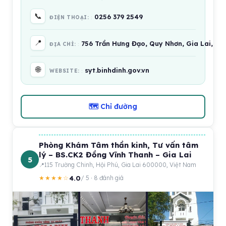
📞
0256 379 2549
ĐIỆN THOẠI:
📍
756 Trần Hưng Đạo, Quy Nhơn, Gia Lai, Vi
ĐỊA CHỈ:
🌐
syt.binhdinh.gov.vn
WEBSITE:
🗺 Chỉ đường
Phòng Khám Tâm thần kinh, Tư vấn tâm
lý – BS.CK2 Đồng Vĩnh Thanh – Gia Lai
5
115 Trường Chinh, Hội Phú, Gia Lai 600000, Việt Nam
4.0
★★★★☆
/ 5 · 8 đánh giá