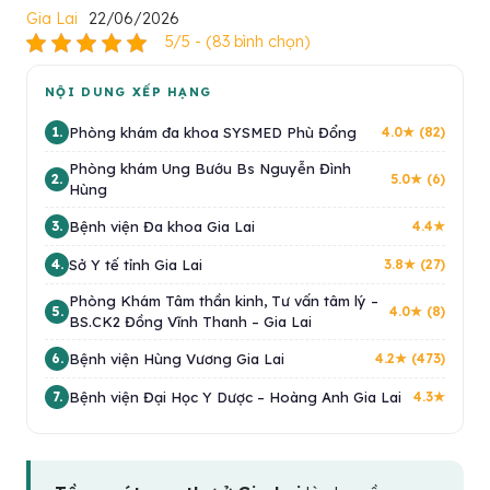
Gia Lai
22/06/2026
5/5 - (83 bình chọn)
NỘI DUNG XẾP HẠNG
Phòng khám đa khoa SYSMED Phù Đổng
1.
4.0★ (82)
Phòng khám Ung Bướu Bs Nguyễn Đình
2.
5.0★ (6)
Hùng
Bệnh viện Đa khoa Gia Lai
3.
4.4★
Sở Y tế tỉnh Gia Lai
4.
3.8★ (27)
Phòng Khám Tâm thần kinh, Tư vấn tâm lý –
5.
4.0★ (8)
BS.CK2 Đồng Vĩnh Thanh – Gia Lai
Bệnh viện Hùng Vương Gia Lai
6.
4.2★ (473)
Bệnh viện Đại Học Y Dược – Hoàng Anh Gia Lai
7.
4.3★