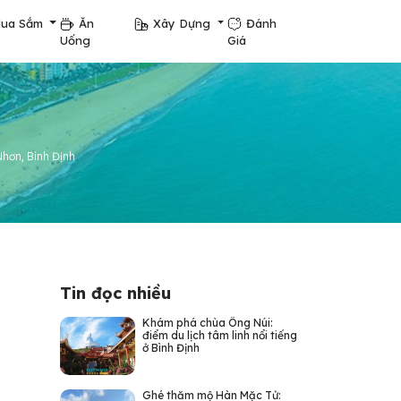
ua Sắm
Ăn
Xây Dựng
Đánh
Uống
Giá
Nhơn, Bình Định
Tin đọc nhiều
Khám phá chùa Ông Núi:
điểm du lịch tâm linh nổi tiếng
ở Bình Định
Ghé thăm mộ Hàn Mặc Tử: