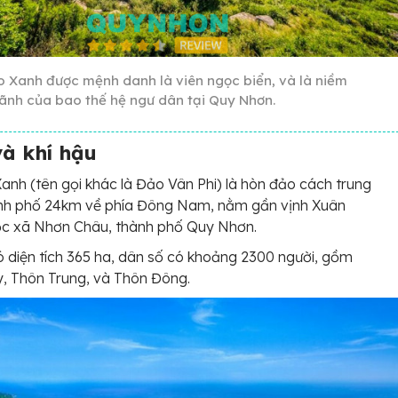
o Xanh được mệnh danh là viên ngọc biển, và là niềm
hãnh của bao thế hệ ngư dân tại Quy Nhơn.
 và khí hậu
anh (tên gọi khác là Đảo Vân Phi) là hòn đảo cách trung
nh phố 24km về phía Đông Nam, nằm gần vịnh Xuân
ộc xã Nhơn Châu, thành phố Quy Nhơn.
ó diện tích 365 ha, dân số có khoảng 2300 người, gồm
, Thôn Trung, và Thôn Đông.