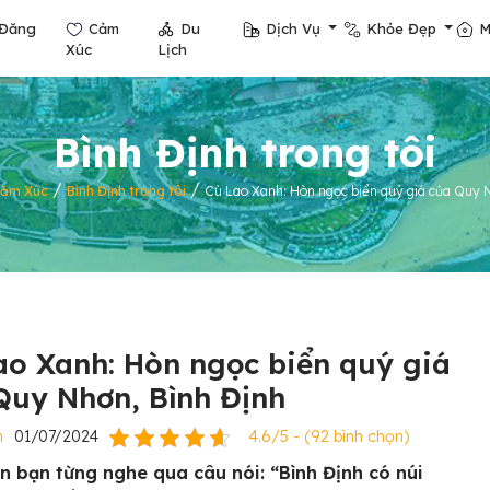
Đăng
Cảm
Du
Dịch Vụ
Khỏe Đẹp
M
Xúc
Lịch
Bình Định trong tôi
/
/
ảm Xúc
Bình Định trong tôi
Cù Lao Xanh: Hòn ngọc biển quý giá của Quy 
ao Xanh: Hòn ngọc biển quý giá
Quy Nhơn, Bình Định
n
01/07/2024
4.6/5 - (92 bình chọn)
n bạn từng nghe qua câu nói: “Bình Định có núi