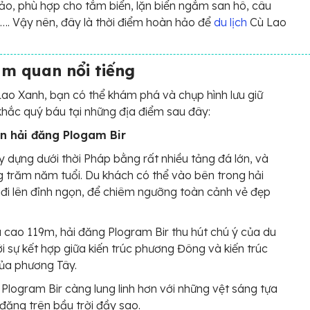
ảo, phù hợp cho tắm biển, lặn biển ngắm san hô, câu
. Vậy nên, đây là thời điểm hoàn hảo để
du lịch
Cù Lao
am quan nổi tiếng
ao Xanh, bạn có thể khám phá và chụp hình lưu giữ
hắc quý báu tại những địa điểm sau đây:
n hải đăng Plogam Bir
 dựng dưới thời Pháp bằng rất nhiều tảng đá lớn, và
 trăm năm tuổi. Du khách có thể vào bên trong hải
đi lên đỉnh ngọn, để chiêm ngưỡng toàn cảnh vẻ đẹp
.
u cao 119m, hải đăng Plogram Bir thu hút chú ý của du
i sự kết hợp giữa kiến trúc phương Đông và kiến trúc
ủa phương Tây.
Plogram Bir càng lung linh hơn với những vệt sáng tựa
đăng trên bầu trời đầy sao.