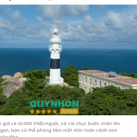
ới giá vé 10.000 VNĐ/người, và vài chục bước chân lên
ngọn, bạn có thể phóng tầm mắt nhìn toàn cảnh non
trên đảo.