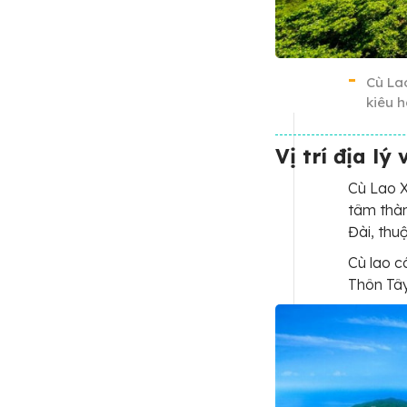
Cù La
kiêu 
Vị trí địa lý
Cù Lao X
tâm thà
Đài, thu
Cù lao c
Thôn Tây