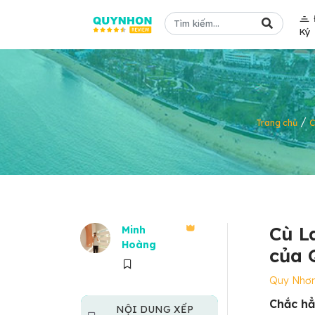
Ký
/
Trang chủ
C
Cù L
Minh
Hoàng
của 
Quy Nhơ
Chắc hẳ
NỘI DUNG XẾP