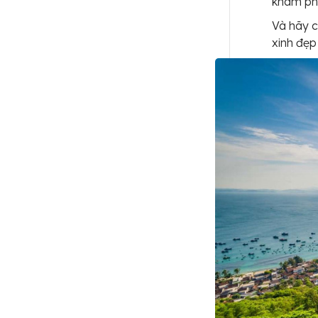
khám phá
Và hãy 
xinh đẹp