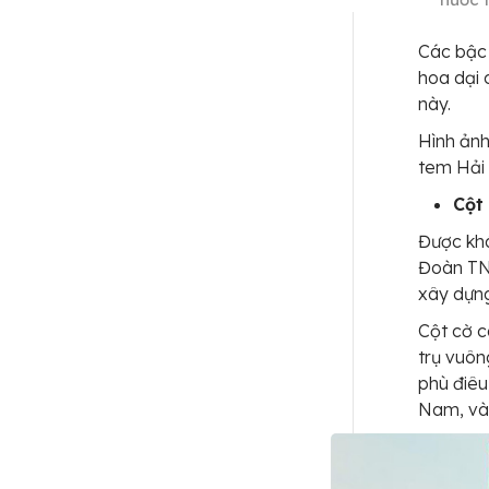
Các bậc 
hoa dại 
này.
Hình ảnh
tem Hải 
Cột
Được khá
Đoàn TN
xây dựn
Cột cờ c
trụ vuôn
phù điêu
Nam, và 