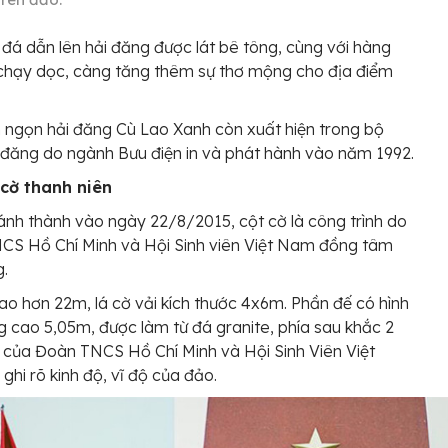
đá dẫn lên hải đăng được lát bê tông, cùng với hàng
chạy dọc, càng tăng thêm sự thơ mộng cho địa điểm
 ngọn hải đăng Cù Lao Xanh còn xuất hiện trong bộ
đăng do ngành Bưu điện in và phát hành vào năm 1992.
 cờ thanh niên
nh thành vào ngày 22/8/2015, cột cờ là công trình do
CS Hồ Chí Minh và Hội Sinh viên Việt Nam đồng tâm
g.
ao hơn 22m, lá cờ vải kích thước 4x6m. Phần đế có hình
g cao 5,05m, được làm từ đá granite, phía sau khắc 2
 của Đoàn TNCS Hồ Chí Minh và Hội Sinh Viên Việt
ghi rõ kinh độ, vĩ độ của đảo.