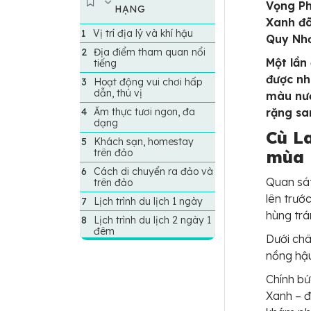
Vọng Ph
HẠNG
Xanh đã
Vị trí địa lý và khí hậu
Quy Nhơ
Địa điểm tham quan nổi
Một lần
tiếng
được nh
Hoạt động vui chơi hấp
dẫn, thú vị
màu nướ
Ẩm thực tươi ngon, đa
rặng sa
dạng
Cù L
Khách sạn, homestay
trên đảo
mùa 
Cách di chuyển ra đảo và
Quan sát
trên đảo
lên trướ
Lịch trình du lịch 1 ngày
hùng trán
Lịch trình du lịch 2 ngày 1
đêm
Dưới châ
nồng hậu;
Chính bứ
Xanh – đ