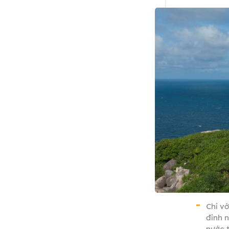
Chỉ v
đỉnh 
nước 