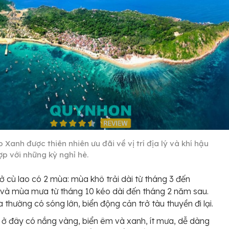
 Xanh được thiên nhiên ưu đãi về vị trí địa lý và khí hậu
ợp với những kỳ nghỉ hè.
t ở cù lao có 2 mùa: mùa khô trải dài từ tháng 3 đến
 và mùa mưa từ tháng 10 kéo dài đến tháng 2 năm sau.
thường có sóng lớn, biển động cản trở tàu thuyền đi lại.
ở đây có nắng vàng, biển êm và xanh, ít mưa, dễ dàng