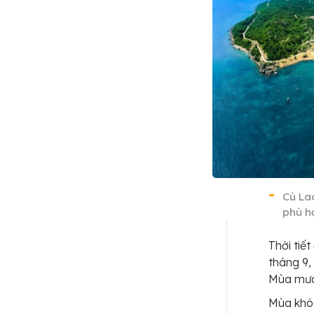
Cù Lao
phù h
Thời tiế
tháng 9,
Mùa mưa 
Mùa khô 